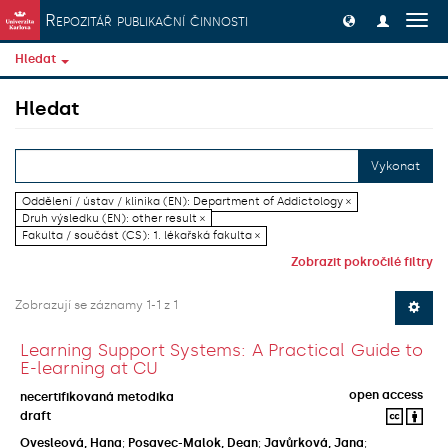
Přeskočit na obsah
Repozitář publikační činnosti
Přep
navig
Hledat
Hledat
Vykonat
Oddělení / ústav / klinika (EN): Department of Addictology ×
Druh výsledku (EN): other result ×
Fakulta / součást (CS): 1. lékařská fakulta ×
Zobrazit pokročilé filtry
Zobrazují se záznamy 1-1 z 1
Learning Support Systems: A Practical Guide to
E-learning at CU
open access
necertifikovaná metodika
draft
Ovesleová, Hana
;
Posavec-Malok, Dean
;
Javůrková, Jana
;