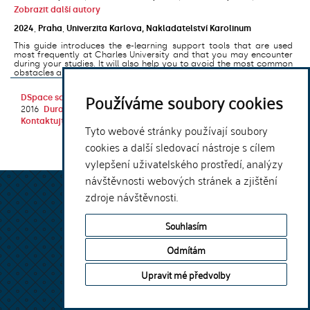
Zobrazit další autory
2024
,
Praha
,
Univerzita Karlova, Nakladatelství Karolinum
This guide introduces the e-learning support tools that are used
most frequently at Charles University and that you may encounter
during your studies. It will also help you to avoid the most common
obstacles associated ...
Používáme soubory cookies
DSpace software
copyright © 2002-
Theme by
2016
DuraSpace
Kontaktujte nás
|
Vyjádření názoru
Tyto webové stránky používají soubory
cookies a další sledovací nástroje s cílem
vylepšení uživatelského prostředí, analýzy
návštěvnosti webových stránek a zjištění
zdroje návštěvnosti.
Souhlasím
Odmítám
Upravit mé předvolby