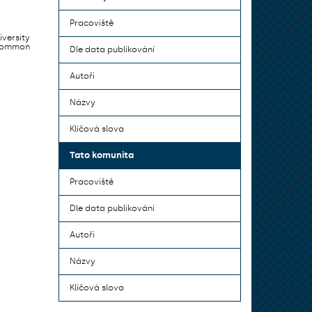
Pracoviště
iversity
 common
Dle data publikování
Autoři
Názvy
Klíčová slova
Tato komunita
Pracoviště
Dle data publikování
Autoři
Názvy
Klíčová slova