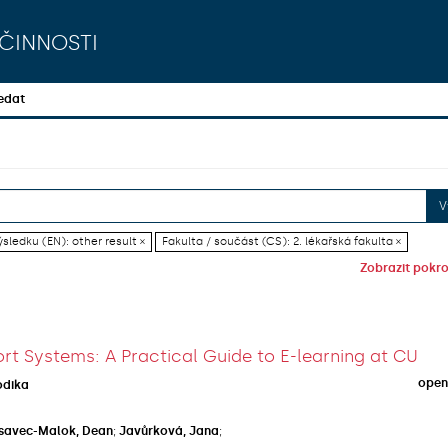
činnosti
edat
V
sledku (EN): other result ×
Fakulta / součást (CS): 2. lékařská fakulta ×
Zobrazit pokroč
rt Systems: A Practical Guide to E-learning at CU
open
odika
savec-Malok, Dean
;
Javůrková, Jana
;