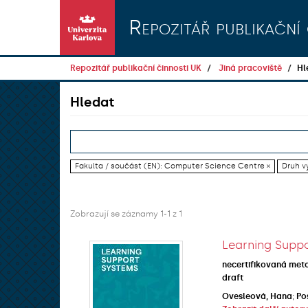
Přeskočit na obsah
Repozitář publikační 
Repozitář publikační činnosti UK
Jiná pracoviště
Hl
Hledat
Fakulta / součást (EN): Computer Science Centre ×
Druh vý
Zobrazují se záznamy 1-1 z 1
Learning Suppo
necertifikovaná met
draft
Ovesleová, Hana
;
Po