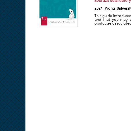
Zobrazit další autory
2024
,
Praha
,
Univerzi
This guide introduce
and that you may en
obstacles associated 