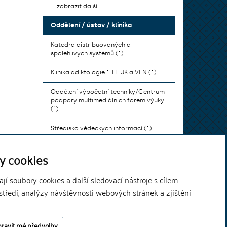
... zobrazit další
Oddělení / ústav / klinika
Katedra distribuovaných a
spolehlivých systémů (1)
Klinika adiktologie 1. LF UK a VFN (1)
Oddělení výpočetní techniky/Centrum
podpory multimediálních forem výuky
(1)
Středisko vědeckých informací (1)
Ústav bohemistiky pro cizince a
y cookies
komunikace neslyšících (1)
... zobrazit další
í soubory cookies a další sledovací nástroje s cílem
středí, analýzy návštěvnosti webových stránek a zjištění
Theme by
ravit mé předvolby