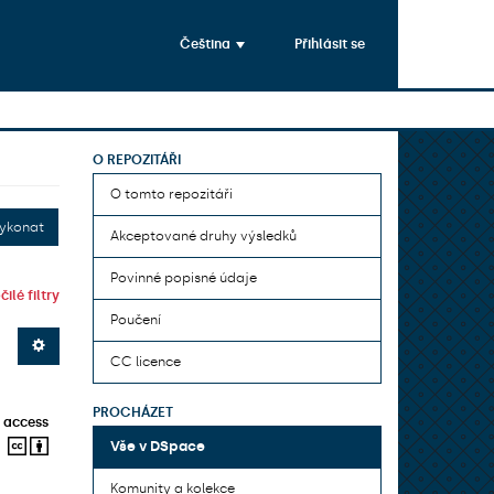
Čeština
Přihlásit se
O REPOZITÁŘI
O tomto repozitáři
ykonat
Akceptované druhy výsledků
Povinné popisné údaje
ilé filtry
Poučení
CC licence
PROCHÁZET
 access
Vše v DSpace
Komunity a kolekce