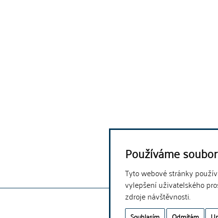
Používáme soubor
Tyto webové stránky používaj
vylepšení uživatelského pro
zdroje návštěvnosti.
Souhlasím
Odmítám
Up