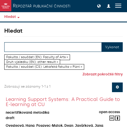
Přeskočit na obsah
Repozitář publikační činnosti
Přep
navig
Hledat
Hledat
Vykonat
Fakulta / součást (EN): Faculty of Arts ×
Druh výsledku (EN): other result ×
Fakulta / součást (CS): Lékařská fakulta v Plzni ×
Zobrazit pokročilé filtry
Zobrazují se záznamy 1-1 z 1
Learning Support Systems: A Practical Guide to
E-learning at CU
open access
necertifikovaná metodika
draft
Ovesleová, Hana
;
Posavec-Malok, Dean
;
Javůrková, Jana
;