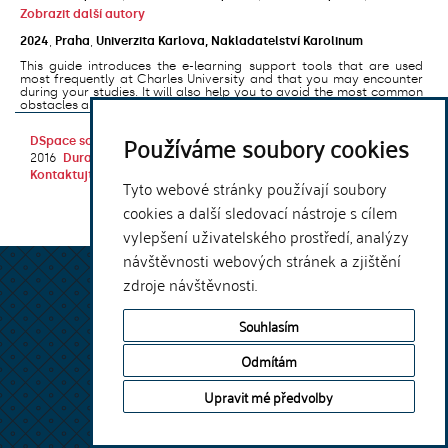
Zobrazit další autory
2024
,
Praha
,
Univerzita Karlova, Nakladatelství Karolinum
This guide introduces the e-learning support tools that are used
most frequently at Charles University and that you may encounter
during your studies. It will also help you to avoid the most common
obstacles associated ...
Používáme soubory cookies
DSpace software
copyright © 2002-
Theme by
2016
DuraSpace
Kontaktujte nás
|
Vyjádření názoru
Tyto webové stránky používají soubory
cookies a další sledovací nástroje s cílem
vylepšení uživatelského prostředí, analýzy
návštěvnosti webových stránek a zjištění
zdroje návštěvnosti.
Souhlasím
Odmítám
Upravit mé předvolby