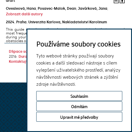
draft
Ovesleová, Hana
;
Posavec-Malok, Dean
;
Javůrková, Jana
;
Zobrazit další autory
2024
,
Praha
,
Univerzita Karlova, Nakladatelství Karolinum
This guide introduces the e-learning support tools that are used
most frequently at Charles University and that you may encounter
during your studies. It will also help you to avoid the most common
Používáme soubory cookies
obstacles associated ...
DSpace software
copyright © 2002-
Theme by
Tyto webové stránky používají soubory
2016
DuraSpace
cookies a další sledovací nástroje s cílem
Kontaktujte nás
|
Vyjádření názoru
vylepšení uživatelského prostředí, analýzy
návštěvnosti webových stránek a zjištění
zdroje návštěvnosti.
Souhlasím
Odmítám
Upravit mé předvolby