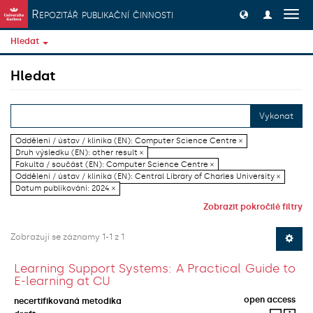
Přeskočit na obsah
Repozitář publikační činnosti
Přep
navig
Hledat
Hledat
Vykonat
Oddělení / ústav / klinika (EN): Computer Science Centre ×
Druh výsledku (EN): other result ×
Fakulta / součást (EN): Computer Science Centre ×
Oddělení / ústav / klinika (EN): Central Library of Charles University ×
Datum publikování: 2024 ×
Zobrazit pokročilé filtry
Zobrazují se záznamy 1-1 z 1
Learning Support Systems: A Practical Guide to
E-learning at CU
open access
necertifikovaná metodika