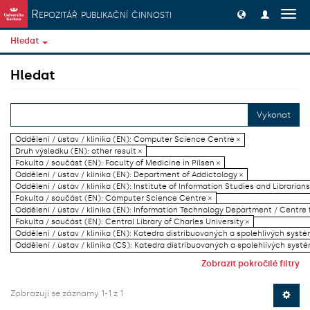
Přeskočit na obsah
Repozitář publikační činnosti
Přep
navig
Hledat
Hledat
Vykonat
Oddělení / ústav / klinika (EN): Computer Science Centre ×
Druh výsledku (EN): other result ×
Fakulta / součást (EN): Faculty of Medicine in Pilsen ×
Oddělení / ústav / klinika (EN): Department of Addictology ×
Oddělení / ústav / klinika (EN): Institute of Information Studies and Librarians
Fakulta / součást (EN): Computer Science Centre ×
Oddělení / ústav / klinika (EN): Information Technology Department / Centre
Fakulta / součást (EN): Central Library of Charles University ×
Oddělení / ústav / klinika (EN): Katedra distribuovaných a spolehlivých systé
Oddělení / ústav / klinika (CS): Katedra distribuovaných a spolehlivých systé
Zobrazit pokročilé filtry
Zobrazují se záznamy 1-1 z 1