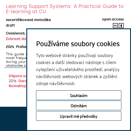
Learning Support Systems: A Practical Guide to
E-learning at CU
open access
necertifikovaná metodika
draft
Ovesleová, Hana
;
Posavec-Malok, Dean
;
Javůrková, Jana
;
Zobrazit další autory
Používáme soubory cookies
2024
,
Praha
,
Univerzita Karlova, Nakladatelství Karolinum
Tyto webové stránky používají soubory
This guide introduces the e-learning support tools that are used
most frequently at Charles University and that you may encounter
cookies a další sledovací nástroje s cílem
during your studies. It will also help you to avoid the most common
obstacles associated ...
vylepšení uživatelského prostředí, analýzy
návštěvnosti webových stránek a zjištění
DSpace software
copyright © 2002-
Theme by
2016
DuraSpace
zdroje návštěvnosti.
Kontaktujte nás
|
Vyjádření názoru
Souhlasím
Odmítám
Upravit mé předvolby