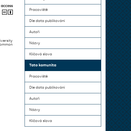
 access
Pracoviště
Dle data publikování
Autoři
iversity
Názvy
 common
Klíčová slova
Tato komunita
Pracoviště
Dle data publikování
Autoři
Názvy
Klíčová slova