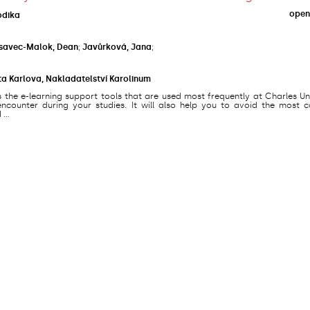
open
odika
savec-Malok, Dean
;
Javůrková, Jana
;
ta Karlova, Nakladatelství Karolinum
s the e-learning support tools that are used most frequently at Charles Un
counter during your studies. It will also help you to avoid the most
...