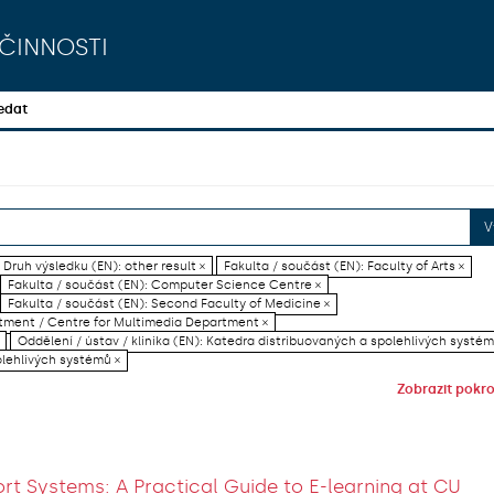
činnosti
edat
V
Druh výsledku (EN): other result ×
Fakulta / součást (EN): Faculty of Arts ×
Fakulta / součást (EN): Computer Science Centre ×
Fakulta / součást (EN): Second Faculty of Medicine ×
artment / Centre for Multimedia Department ×
Oddělení / ústav / klinika (EN): Katedra distribuovaných a spolehlivých systém
olehlivých systémů ×
Zobrazit pokroč
rt Systems: A Practical Guide to E-learning at CU