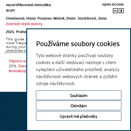
open access
necertifikovaná metodika
draft
Ovesleová, Hana
;
Posavec-Malok, Dean
;
Javůrková, Jana
;
Zobrazit další autory
2024
,
Praha
,
Univerzita Karlova, Nakladatelství Karolinum
This guide introduces the e-learning support tools that are used
Používáme soubory cookies
most frequently at Charles University and that you may encounter
during your studies. It will also help you to avoid the most common
obstacles associated ...
Tyto webové stránky používají soubory
cookies a další sledovací nástroje s cílem
DSpace software
copyright © 2002-
Theme by
2016
DuraSpace
vylepšení uživatelského prostředí, analýzy
Kontaktujte nás
|
Vyjádření názoru
návštěvnosti webových stránek a zjištění
zdroje návštěvnosti.
Souhlasím
Odmítám
Upravit mé předvolby