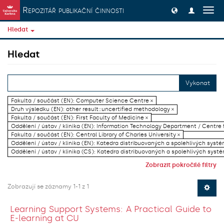
Přeskočit na obsah
Repozitář publikační činnosti
Přep
navig
Hledat
Hledat
Vykonat
Fakulta / součást (EN): Computer Science Centre ×
Druh výsledku (EN): other result::uncertified methodology ×
Fakulta / součást (EN): First Faculty of Medicine ×
Oddělení / ústav / klinika (EN): Information Technology Department / Centre
Fakulta / součást (EN): Central Library of Charles University ×
Oddělení / ústav / klinika (EN): Katedra distribuovaných a spolehlivých systé
Oddělení / ústav / klinika (CS): Katedra distribuovaných a spolehlivých systé
Zobrazit pokročilé filtry
Zobrazují se záznamy 1-1 z 1
Learning Support Systems: A Practical Guide to
E-learning at CU