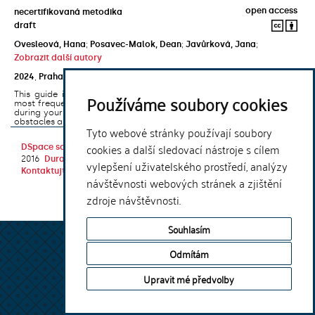
open access
necertifikovaná metodika
draft
Ovesleová, Hana
;
Posavec-Malok, Dean
;
Javůrková, Jana
;
Zobrazit další autory
2024
,
Praha
,
Univerzita Karlova, Nakladatelství Karolinum
This guide introduces the e-learning support tools that are used
Používáme soubory cookies
most frequently at Charles University and that you may encounter
during your studies. It will also help you to avoid the most common
obstacles associated ...
Tyto webové stránky používají soubory
cookies a další sledovací nástroje s cílem
DSpace software
copyright © 2002-
Theme by
2016
DuraSpace
vylepšení uživatelského prostředí, analýzy
Kontaktujte nás
|
Vyjádření názoru
návštěvnosti webových stránek a zjištění
zdroje návštěvnosti.
Souhlasím
Odmítám
Upravit mé předvolby