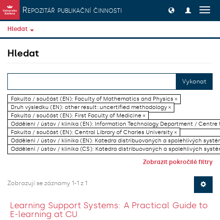
Přeskočit na obsah
Repozitář publikační činnosti
Přep
navig
Hledat
Hledat
Vykonat
Fakulta / součást (EN): Faculty of Mathematics and Physics ×
Druh výsledku (EN): other result::uncertified methodology ×
Fakulta / součást (EN): First Faculty of Medicine ×
Oddělení / ústav / klinika (EN): Information Technology Department / Centre
Fakulta / součást (EN): Central Library of Charles University ×
Oddělení / ústav / klinika (EN): Katedra distribuovaných a spolehlivých systé
Oddělení / ústav / klinika (CS): Katedra distribuovaných a spolehlivých systé
Zobrazit pokročilé filtry
Zobrazují se záznamy 1-1 z 1
Learning Support Systems: A Practical Guide to
E-learning at CU