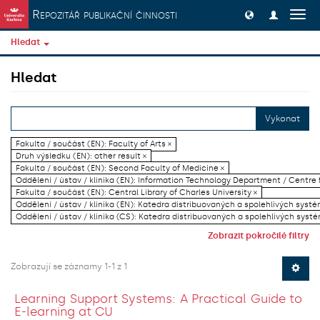
Přeskočit na obsah
Repozitář publikační činnosti
Přep
navig
Hledat
Hledat
Vykonat
Fakulta / součást (EN): Faculty of Arts ×
Druh výsledku (EN): other result ×
Fakulta / součást (EN): Second Faculty of Medicine ×
Oddělení / ústav / klinika (EN): Information Technology Department / Centre
Fakulta / součást (EN): Central Library of Charles University ×
Oddělení / ústav / klinika (EN): Katedra distribuovaných a spolehlivých systé
Oddělení / ústav / klinika (CS): Katedra distribuovaných a spolehlivých systé
Zobrazit pokročilé filtry
Zobrazují se záznamy 1-1 z 1
Learning Support Systems: A Practical Guide to
E-learning at CU