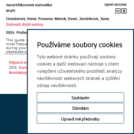
open access
necertifikovaná metodika
draft
Ovesleová, Hana
;
Posavec-Malok, Dean
;
Javůrková, Jana
;
Zobrazit další autory
2024
,
Praha
,
Univerzita Karlova, Nakladatelství Karolinum
This guide introduces the e-learning support tools that are used
Používáme soubory cookies
most frequently at Charles University and that you may encounter
during your studies. It will also help you to avoid the most common
obstacles associated ...
Tyto webové stránky používají soubory
cookies a další sledovací nástroje s cílem
DSpace software
copyright © 2002-
Theme by
2016
DuraSpace
vylepšení uživatelského prostředí, analýzy
Kontaktujte nás
|
Vyjádření názoru
návštěvnosti webových stránek a zjištění
zdroje návštěvnosti.
Souhlasím
Odmítám
Upravit mé předvolby