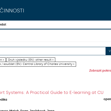
činnosti
edat
V
on ×
Druh výsledku (EN): other result ×
 / součást (EN): Central Library of Charles University ×
Zobrazit pokroč
rt Systems: A Practical Guide to E-learning at CU
open
odika
savec-Malok, Dean
;
Javůrková, Jana
;