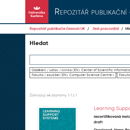
Přeskočit na obsah
Repozitář publikační 
Repozitář publikační činnosti UK
Jiná pracoviště
Hl
Hledat
Oddělení / ústav / klinika (EN): Center of Scientific Informati
Fakulta / součást (EN): Computer Science Centre ×
Fakulta
Zobrazují se záznamy 1-1 z 1
Learning Suppo
necertifikovaná met
draft
Ovesleová, Hana
;
Po