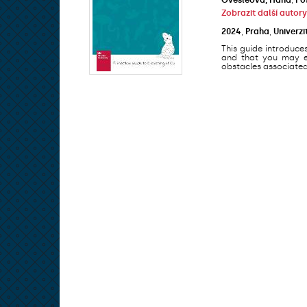
Zobrazit další autory
2024
,
Praha
,
Univerzi
This guide introduce
and that you may en
obstacles associated 