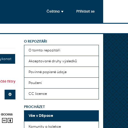
Čeština
Přihlásit se
O REPOZITÁŘI
O tomto repozitáři
ykonat
Akceptované druhy výsledků
Povinné popisné údaje
ilé filtry
Poučení
CC licence
PROCHÁZET
 access
Vše v DSpace
Komunity a kolekce