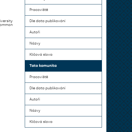
Pracoviště
iversity
Dle data publikování
 common
Autoři
Názvy
Klíčová slova
Tato komunita
Pracoviště
Dle data publikování
Autoři
Názvy
Klíčová slova