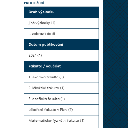
PROHLÍŽENÍ
Druh výsledku
jiné výsledky (1)
... zobrazit další
Datum publikování
2024 (1)
Fakulta / součást
1. lékařská fakulta (1)
2. lékařská fakulta (1)
Filozofická fakulta (1)
Lékařská fakulta v Plzni (1)
Matematicko-fyzikální fakulta (1)