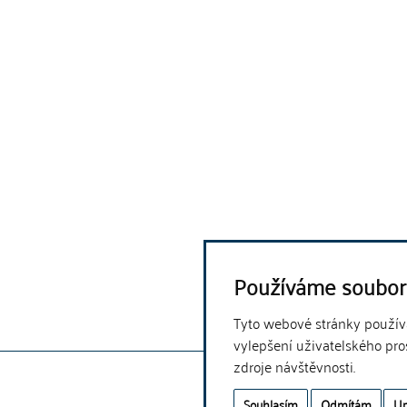
Používáme soubor
Tyto webové stránky používaj
vylepšení uživatelského pro
zdroje návštěvnosti.
Souhlasím
Odmítám
Up