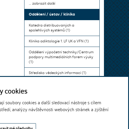
... zobrazit další
Oddělení / ústav / klinika
Katedra distribuovaných a
spolehlivých systémů (1)
Klinika adiktologie 1. LF UK a VFN (1)
Oddělení výpočetní techniky/Centrum
podpory multimediálních forem výuky
(1)
Středisko vědeckých informací (1)
Ústav bohemistiky pro cizince a
y cookies
komunikace neslyšících (1)
... zobrazit další
í soubory cookies a další sledovací nástroje s cílem
středí, analýzy návštěvnosti webových stránek a zjištění
Theme by
ravit mé předvolby