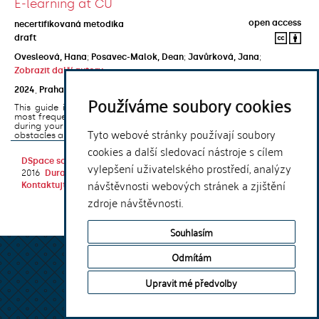
E-learning at CU
open access
necertifikovaná metodika
draft
Ovesleová, Hana
;
Posavec-Malok, Dean
;
Javůrková, Jana
;
Zobrazit další autory
2024
,
Praha
,
Univerzita Karlova, Nakladatelství Karolinum
Používáme soubory cookies
This guide introduces the e-learning support tools that are used
most frequently at Charles University and that you may encounter
during your studies. It will also help you to avoid the most common
Tyto webové stránky používají soubory
obstacles associated ...
cookies a další sledovací nástroje s cílem
DSpace software
copyright © 2002-
Theme by
vylepšení uživatelského prostředí, analýzy
2016
DuraSpace
návštěvnosti webových stránek a zjištění
Kontaktujte nás
|
Vyjádření názoru
zdroje návštěvnosti.
Souhlasím
Odmítám
Upravit mé předvolby