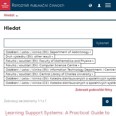
Přeskočit na obsah
Repozitář publikační činnosti
Přep
navig
Hledat
Hledat
Vykonat
Oddělení / ústav / klinika (EN): Department of Addictology ×
Druh výsledku (EN): other result ×
Fakulta / součást (EN): Faculty of Mathematics and Physics ×
Fakulta / součást (EN): Computer Science Centre ×
Oddělení / ústav / klinika (EN): Information Technology Department / Centre
Fakulta / součást (EN): Central Library of Charles University ×
Oddělení / ústav / klinika (EN): Katedra distribuovaných a spolehlivých systé
Oddělení / ústav / klinika (CS): Katedra distribuovaných a spolehlivých systé
Zobrazit pokročilé filtry
Zobrazují se záznamy 1-1 z 1
Learning Support Systems: A Practical Guide to