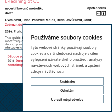
E-learning at CU
open access
necertifikovaná metodika
draft
Ovesleová, Hana
;
Posavec-Malok, Dean
;
Javůrková, Jana
;
Zobrazit další autory
2024
,
Praha
,
Univerzita Karlova, Nakladatelství Karolinum
Používáme soubory cookies
This guide introduces the e-learning support tools that are used
most frequently at Charles University and that you may encounter
during your studies. It will also help you to avoid the most common
Tyto webové stránky používají soubory
obstacles associated ...
cookies a další sledovací nástroje s cílem
DSpace software
copyright © 2002-
Theme by
vylepšení uživatelského prostředí, analýzy
2016
DuraSpace
návštěvnosti webových stránek a zjištění
Kontaktujte nás
|
Vyjádření názoru
zdroje návštěvnosti.
Souhlasím
Odmítám
Upravit mé předvolby