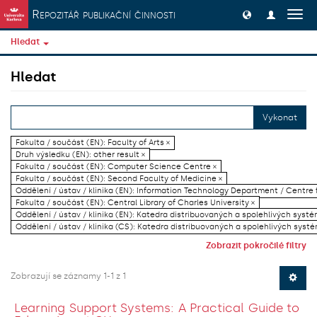
Přeskočit na obsah
Repozitář publikační činnosti
Přep
navig
Hledat
Hledat
Vykonat
Fakulta / součást (EN): Faculty of Arts ×
Druh výsledku (EN): other result ×
Fakulta / součást (EN): Computer Science Centre ×
Fakulta / součást (EN): Second Faculty of Medicine ×
Oddělení / ústav / klinika (EN): Information Technology Department / Centre
Fakulta / součást (EN): Central Library of Charles University ×
Oddělení / ústav / klinika (EN): Katedra distribuovaných a spolehlivých systé
Oddělení / ústav / klinika (CS): Katedra distribuovaných a spolehlivých systé
Zobrazit pokročilé filtry
Zobrazují se záznamy 1-1 z 1
Learning Support Systems: A Practical Guide to