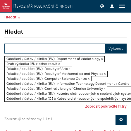
Přeskočit na obsah
Repozitář publikační činnosti
Přep
navig
Hledat
Hledat
Vykonat
Oddělení / ústav / klinika (EN): Department of Addictology ×
Druh výsledku (EN): other result ×
Fakulta / součást (EN): Faculty of Arts ×
Fakulta / součást (EN): Faculty of Mathematics and Physics ×
Fakulta / součást (EN): Computer Science Centre ×
Oddělení / ústav / klinika (EN): Information Technology Department / Centre
Fakulta / součást (EN): Central Library of Charles University ×
Oddělení / ústav / klinika (EN): Katedra distribuovaných a spolehlivých systé
Oddělení / ústav / klinika (CS): Katedra distribuovaných a spolehlivých systé
Zobrazit pokročilé filtry
Zobrazují se záznamy 1-1 z 1