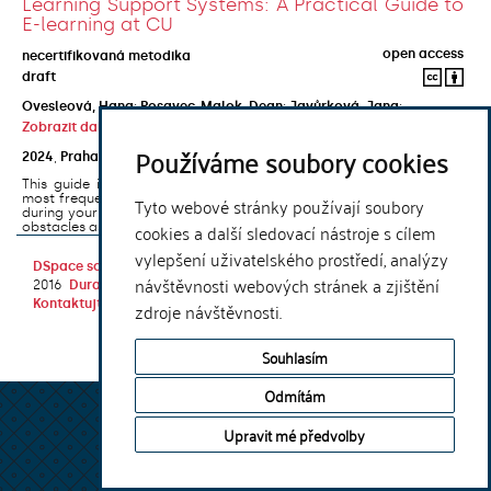
Learning Support Systems: A Practical Guide to
E-learning at CU
open access
necertifikovaná metodika
draft
Ovesleová, Hana
;
Posavec-Malok, Dean
;
Javůrková, Jana
;
Zobrazit další autory
Používáme soubory cookies
2024
,
Praha
,
Univerzita Karlova, Nakladatelství Karolinum
This guide introduces the e-learning support tools that are used
most frequently at Charles University and that you may encounter
Tyto webové stránky používají soubory
during your studies. It will also help you to avoid the most common
cookies a další sledovací nástroje s cílem
obstacles associated ...
vylepšení uživatelského prostředí, analýzy
DSpace software
copyright © 2002-
Theme by
návštěvnosti webových stránek a zjištění
2016
DuraSpace
Kontaktujte nás
|
Vyjádření názoru
zdroje návštěvnosti.
Souhlasím
Odmítám
Upravit mé předvolby