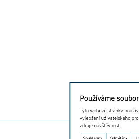
Používáme soubor
Tyto webové stránky používaj
vylepšení uživatelského pro
zdroje návštěvnosti.
Souhlasím
Odmítám
Up