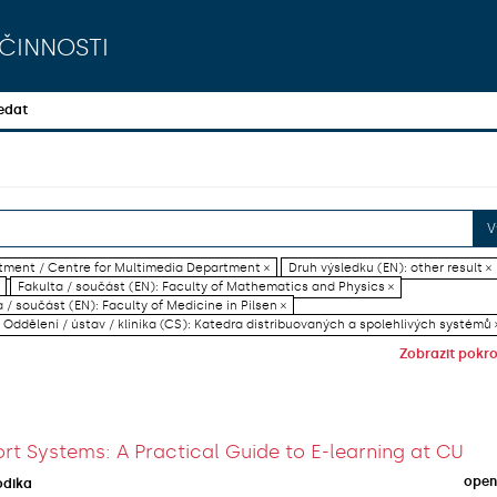
činnosti
edat
V
artment / Centre for Multimedia Department ×
Druh výsledku (EN): other result ×
Fakulta / součást (EN): Faculty of Mathematics and Physics ×
 / součást (EN): Faculty of Medicine in Pilsen ×
Oddělení / ústav / klinika (CS): Katedra distribuovaných a spolehlivých systémů 
Zobrazit pokroč
rt Systems: A Practical Guide to E-learning at CU
open
odika