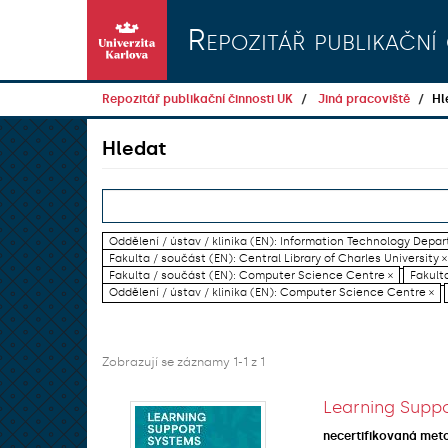
Přeskočit na obsah
Repozitář publikační 
Repozitář publikační činnosti UK
Jiná pracoviště
Hl
Hledat
Oddělení / ústav / klinika (EN): Information Technology Dep
Fakulta / součást (EN): Central Library of Charles University ×
Fakulta / součást (EN): Computer Science Centre ×
Fakulta
Oddělení / ústav / klinika (EN): Computer Science Centre ×
Zobrazují se záznamy 1-1 z 1
Learning Suppo
necertifikovaná met