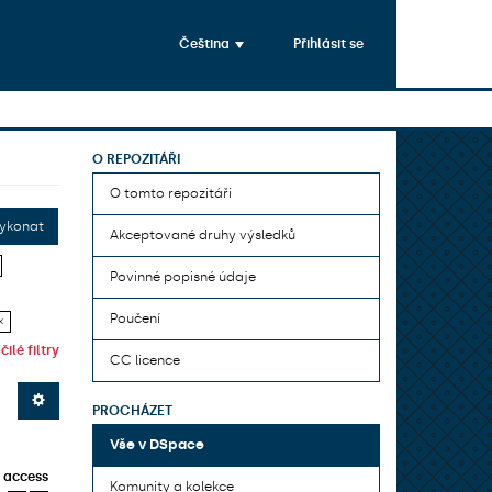
Čeština
Přihlásit se
O REPOZITÁŘI
O tomto repozitáři
ykonat
Akceptované druhy výsledků
Povinné popisné údaje
Poučení
×
ilé filtry
CC licence
PROCHÁZET
Vše v DSpace
 access
Komunity a kolekce