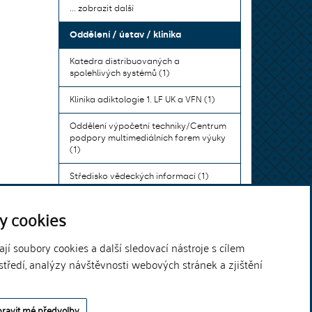
... zobrazit další
Oddělení / ústav / klinika
Katedra distribuovaných a
spolehlivých systémů (1)
Klinika adiktologie 1. LF UK a VFN (1)
Oddělení výpočetní techniky/Centrum
podpory multimediálních forem výuky
(1)
Středisko vědeckých informací (1)
Ústav bohemistiky pro cizince a
y cookies
komunikace neslyšících (1)
... zobrazit další
í soubory cookies a další sledovací nástroje s cílem
středí, analýzy návštěvnosti webových stránek a zjištění
Theme by
ravit mé předvolby