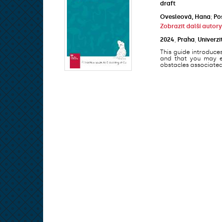
draft
Ovesleová, Hana
;
Po
Zobrazit další autory
2024
,
Praha
,
Univerzi
This guide introduce
and that you may en
obstacles associated 