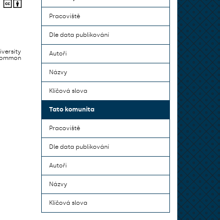
Pracoviště
Dle data publikování
iversity
Autoři
 common
Názvy
Klíčová slova
Tato komunita
Pracoviště
Dle data publikování
Autoři
Názvy
Klíčová slova