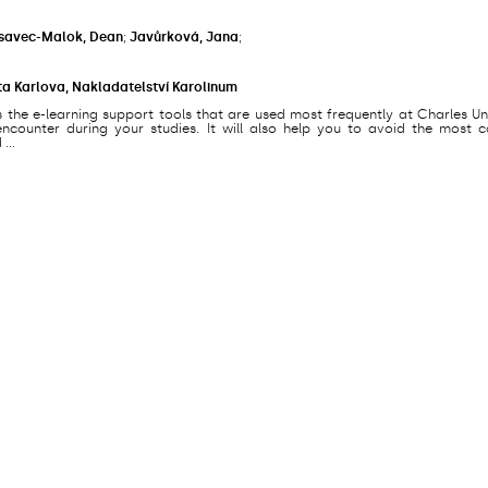
savec-Malok, Dean
;
Javůrková, Jana
;
ta Karlova, Nakladatelství Karolinum
s the e-learning support tools that are used most frequently at Charles Un
counter during your studies. It will also help you to avoid the most
...