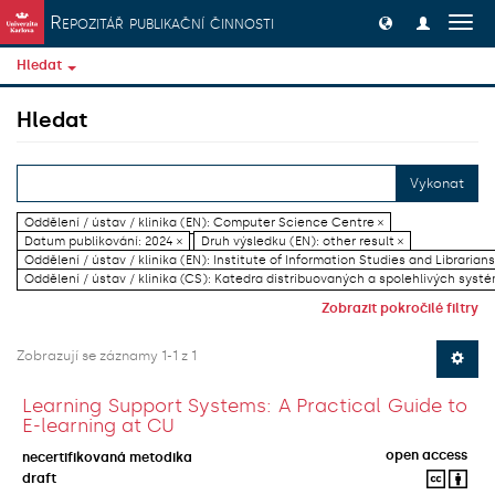
Přeskočit na obsah
Repozitář publikační činnosti
Přep
navig
Hledat
Hledat
Vykonat
Oddělení / ústav / klinika (EN): Computer Science Centre ×
Datum publikování: 2024 ×
Druh výsledku (EN): other result ×
Oddělení / ústav / klinika (EN): Institute of Information Studies and Librarians
Oddělení / ústav / klinika (CS): Katedra distribuovaných a spolehlivých systé
Zobrazit pokročilé filtry
Zobrazují se záznamy 1-1 z 1
Learning Support Systems: A Practical Guide to
E-learning at CU
open access
necertifikovaná metodika
draft