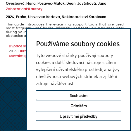
Ovesleová, Hana
;
Posavec-Malok, Dean
;
Javůrková, Jana
;
Zobrazit další autory
2024
,
Praha
,
Univerzita Karlova, Nakladatelství Karolinum
This guide introduces the e-learning support tools that are used
most frequently at Charles University and that you may encounter
during your studies. It will also help you to avoid the most common
obstacles associated ...
Používáme soubory cookies
DSpace software
copyright © 2002-
Theme by
2016
DuraSpace
Tyto webové stránky používají soubory
Kontaktujte nás
|
Vyjádření názoru
cookies a další sledovací nástroje s cílem
vylepšení uživatelského prostředí, analýzy
návštěvnosti webových stránek a zjištění
zdroje návštěvnosti.
Souhlasím
Odmítám
Upravit mé předvolby