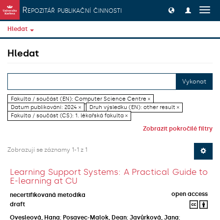
Přeskočit na obsah
Repozitář publikační činnosti
Přep
navig
Hledat
Hledat
Vykonat
Fakulta / součást (EN): Computer Science Centre ×
Datum publikování: 2024 ×
Druh výsledku (EN): other result ×
Fakulta / součást (CS): 1. lékařská fakulta ×
Zobrazit pokročilé filtry
Zobrazují se záznamy 1-1 z 1
Learning Support Systems: A Practical Guide to
E-learning at CU
open access
necertifikovaná metodika
draft
Ovesleová, Hana
;
Posavec-Malok, Dean
;
Javůrková, Jana
;