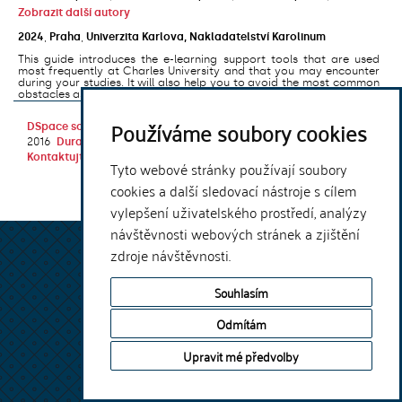
Zobrazit další autory
2024
,
Praha
,
Univerzita Karlova, Nakladatelství Karolinum
This guide introduces the e-learning support tools that are used
most frequently at Charles University and that you may encounter
during your studies. It will also help you to avoid the most common
obstacles associated ...
Používáme soubory cookies
DSpace software
copyright © 2002-
Theme by
2016
DuraSpace
Kontaktujte nás
|
Vyjádření názoru
Tyto webové stránky používají soubory
cookies a další sledovací nástroje s cílem
vylepšení uživatelského prostředí, analýzy
návštěvnosti webových stránek a zjištění
zdroje návštěvnosti.
Souhlasím
Odmítám
Upravit mé předvolby