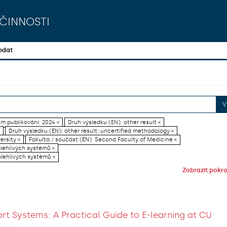
činnosti
edat
V
m publikování: 2024 ×
Druh výsledku (EN): other result ×
Druh výsledku (EN): other result::uncertified methodology ×
ersity ×
Fakulta / součást (EN): Second Faculty of Medicine ×
olehlivých systémů ×
olehlivých systémů ×
Zobrazit pokroč
rt Systems: A Practical Guide to E-learning at CU