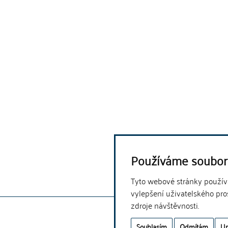
Používáme soubor
Tyto webové stránky používaj
vylepšení uživatelského pro
zdroje návštěvnosti.
Souhlasím
Odmítám
Up