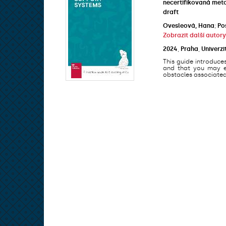
necertifikovaná met
draft
Ovesleová, Hana
;
Po
Zobrazit další autory
2024
,
Praha
,
Univerzi
This guide introduce
and that you may en
obstacles associated 