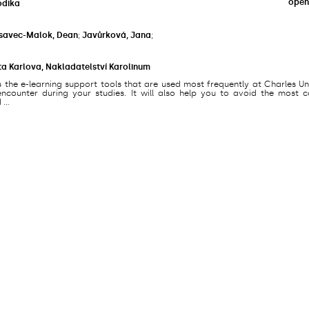
open
odika
savec-Malok, Dean
;
Javůrková, Jana
;
ta Karlova, Nakladatelství Karolinum
s the e-learning support tools that are used most frequently at Charles Un
counter during your studies. It will also help you to avoid the most
...