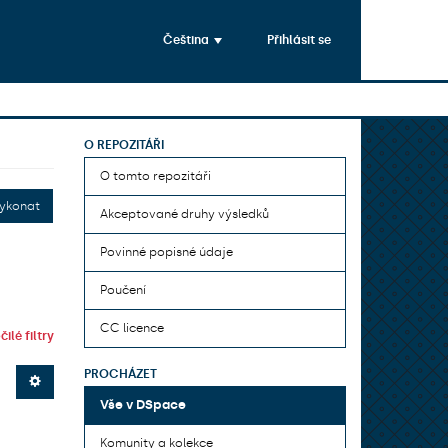
Čeština
Přihlásit se
O REPOZITÁŘI
O tomto repozitáři
ykonat
Akceptované druhy výsledků
Povinné popisné údaje
Poučení
CC licence
ilé filtry
PROCHÁZET
Vše v DSpace
Komunity a kolekce