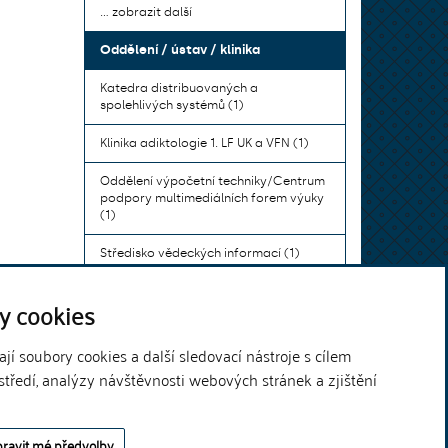
... zobrazit další
Oddělení / ústav / klinika
Katedra distribuovaných a
spolehlivých systémů (1)
Klinika adiktologie 1. LF UK a VFN (1)
Oddělení výpočetní techniky/Centrum
podpory multimediálních forem výuky
(1)
Středisko vědeckých informací (1)
Ústav bohemistiky pro cizince a
y cookies
komunikace neslyšících (1)
... zobrazit další
í soubory cookies a další sledovací nástroje s cílem
středí, analýzy návštěvnosti webových stránek a zjištění
Theme by
ravit mé předvolby