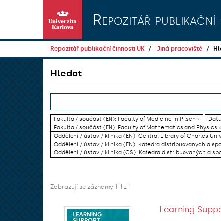
Přeskočit na obsah
Repozitář publikační 
Repozitář publikační činnosti UK
Jiná pracoviště
Hl
Hledat
Fakulta / součást (EN): Faculty of Medicine in Pilsen ×
Datu
Fakulta / součást (EN): Faculty of Mathematics and Physics ×
Oddělení / ústav / klinika (EN): Central Library of Charles Univ
Oddělení / ústav / klinika (EN): Katedra distribuovaných a sp
Oddělení / ústav / klinika (CS): Katedra distribuovaných a sp
Zobrazují se záznamy 1-1 z 1
Learning Suppo