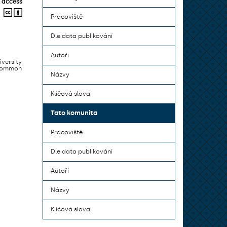
 access
Pracoviště
Dle data publikování
Autoři
iversity
 common
Názvy
Klíčová slova
Tato komunita
Pracoviště
Dle data publikování
Autoři
Názvy
Klíčová slova