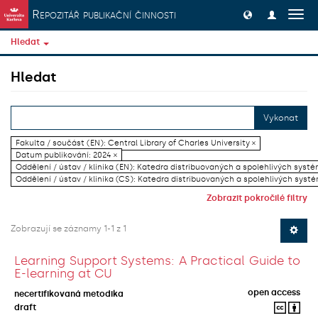
Přeskočit na obsah
Repozitář publikační činnosti
Přep
navig
Hledat
Hledat
Vykonat
Fakulta / součást (EN): Central Library of Charles University ×
Datum publikování: 2024 ×
Oddělení / ústav / klinika (EN): Katedra distribuovaných a spolehlivých systé
Oddělení / ústav / klinika (CS): Katedra distribuovaných a spolehlivých systé
Zobrazit pokročilé filtry
Zobrazují se záznamy 1-1 z 1
Learning Support Systems: A Practical Guide to
E-learning at CU
open access
necertifikovaná metodika
draft