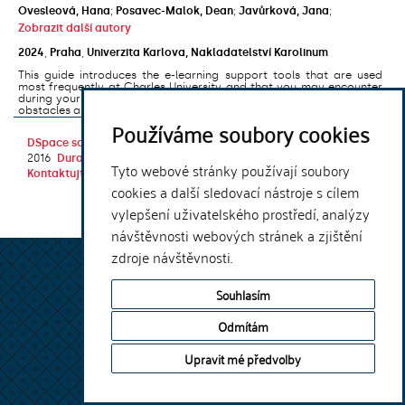
Ovesleová, Hana
;
Posavec-Malok, Dean
;
Javůrková, Jana
;
Zobrazit další autory
2024
,
Praha
,
Univerzita Karlova, Nakladatelství Karolinum
This guide introduces the e-learning support tools that are used
most frequently at Charles University and that you may encounter
during your studies. It will also help you to avoid the most common
obstacles associated ...
Používáme soubory cookies
DSpace software
copyright © 2002-
Theme by
2016
DuraSpace
Tyto webové stránky používají soubory
Kontaktujte nás
|
Vyjádření názoru
cookies a další sledovací nástroje s cílem
vylepšení uživatelského prostředí, analýzy
návštěvnosti webových stránek a zjištění
zdroje návštěvnosti.
Souhlasím
Odmítám
Upravit mé předvolby