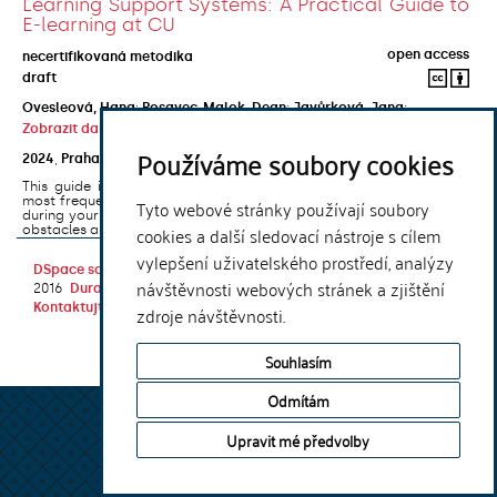
Learning Support Systems: A Practical Guide to
E-learning at CU
open access
necertifikovaná metodika
draft
Ovesleová, Hana
;
Posavec-Malok, Dean
;
Javůrková, Jana
;
Zobrazit další autory
Používáme soubory cookies
2024
,
Praha
,
Univerzita Karlova, Nakladatelství Karolinum
This guide introduces the e-learning support tools that are used
most frequently at Charles University and that you may encounter
Tyto webové stránky používají soubory
during your studies. It will also help you to avoid the most common
cookies a další sledovací nástroje s cílem
obstacles associated ...
vylepšení uživatelského prostředí, analýzy
DSpace software
copyright © 2002-
Theme by
návštěvnosti webových stránek a zjištění
2016
DuraSpace
Kontaktujte nás
|
Vyjádření názoru
zdroje návštěvnosti.
Souhlasím
Odmítám
Upravit mé předvolby