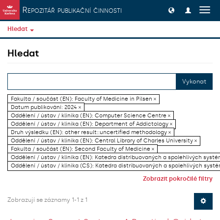
Přeskočit na obsah
Repozitář publikační činnosti
Přep
navig
Hledat
Hledat
Vykonat
Fakulta / součást (EN): Faculty of Medicine in Pilsen ×
Datum publikování: 2024 ×
Oddělení / ústav / klinika (EN): Computer Science Centre ×
Oddělení / ústav / klinika (EN): Department of Addictology ×
Druh výsledku (EN): other result::uncertified methodology ×
Oddělení / ústav / klinika (EN): Central Library of Charles University ×
Fakulta / součást (EN): Second Faculty of Medicine ×
Oddělení / ústav / klinika (EN): Katedra distribuovaných a spolehlivých systé
Oddělení / ústav / klinika (CS): Katedra distribuovaných a spolehlivých systé
Zobrazit pokročilé filtry
Zobrazují se záznamy 1-1 z 1