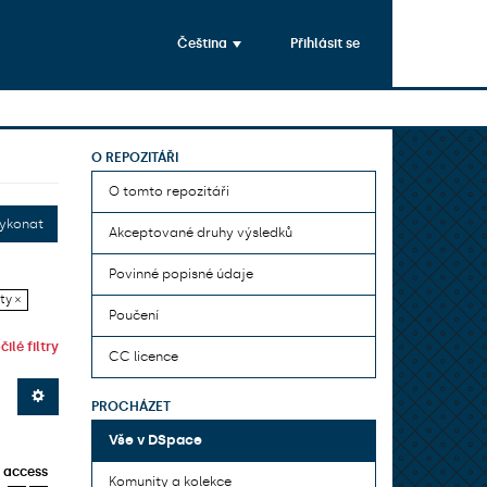
Čeština
Přihlásit se
O REPOZITÁŘI
O tomto repozitáři
ykonat
Akceptované druhy výsledků
Povinné popisné údaje
ty ×
Poučení
ilé filtry
CC licence
PROCHÁZET
Vše v DSpace
 access
Komunity a kolekce