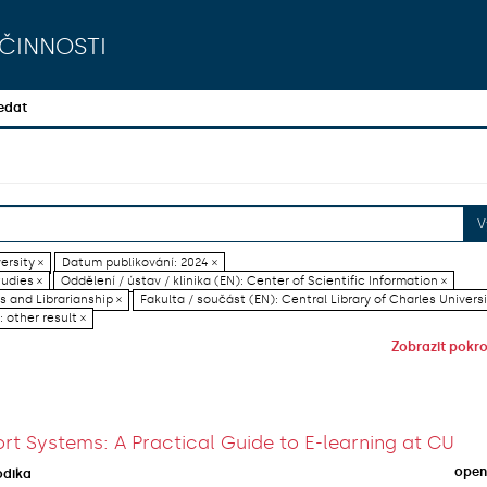
činnosti
edat
V
ersity ×
Datum publikování: 2024 ×
tudies ×
Oddělení / ústav / klinika (EN): Center of Scientific Information ×
es and Librarianship ×
Fakulta / součást (EN): Central Library of Charles Universi
 other result ×
Zobrazit pokroč
rt Systems: A Practical Guide to E-learning at CU
open
odika