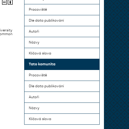
Pracoviště
Dle data publikování
iversity
Autoři
 common
Názvy
Klíčová slova
Tato komunita
Pracoviště
Dle data publikování
Autoři
Názvy
Klíčová slova