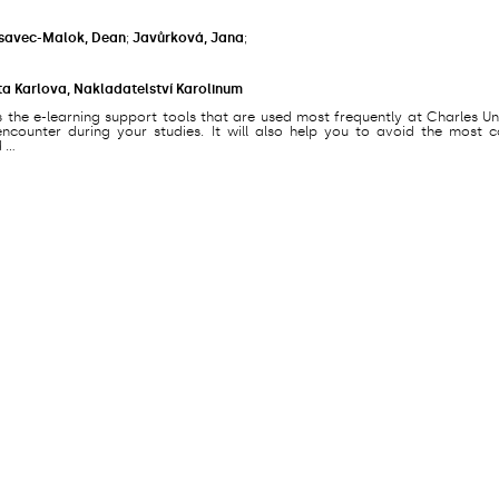
savec-Malok, Dean
;
Javůrková, Jana
;
ta Karlova, Nakladatelství Karolinum
s the e-learning support tools that are used most frequently at Charles Un
counter during your studies. It will also help you to avoid the most
...