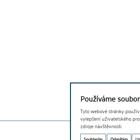
Používáme soubor
Tyto webové stránky používaj
vylepšení uživatelského pro
zdroje návštěvnosti.
Souhlasím
Odmítám
Up