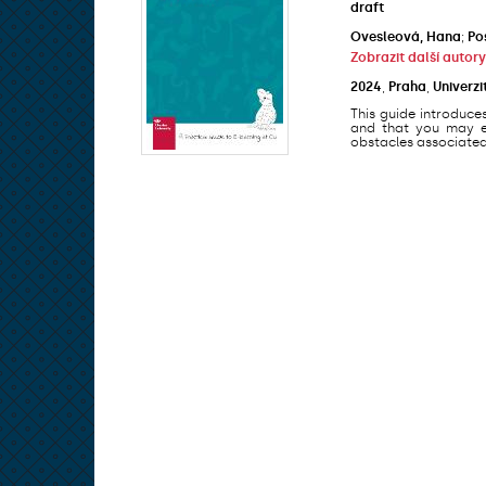
draft
Ovesleová, Hana
;
Po
Zobrazit další autory
2024
,
Praha
,
Univerzi
This guide introduce
and that you may en
obstacles associated 