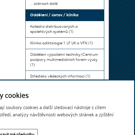
... zobrazit další
Oddělení / ústav / klinika
Katedra distribuovaných a
spolehlivých systémů (1)
Klinika adiktologie 1. LF UK a VFN (1)
Oddělení výpočetní techniky/Centrum
podpory multimediálních forem výuky
(1)
Středisko vědeckých informací (1)
Ústav bohemistiky pro cizince a
y cookies
komunikace neslyšících (1)
... zobrazit další
í soubory cookies a další sledovací nástroje s cílem
středí, analýzy návštěvnosti webových stránek a zjištění
Theme by
ravit mé předvolby