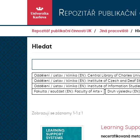
Přeskočit na obsah
Repozitář publikační 
Repozitář publikační činnosti UK
Jiná pracoviště
Hl
Hledat
Oddělení / ústav / klinika (EN): Central Library of Charles Univ
Oddělení / ústav / klinika (EN): Institute of Czech and Deaf S
Oddělení / ústav / klinika (EN): Institute of Information Studi
Fakulta / součást (EN): Faculty of Arts ×
Druh výsledku (EN):
Zobrazují se záznamy 1-1 z 1
Learning Suppo
necertifikovaná met