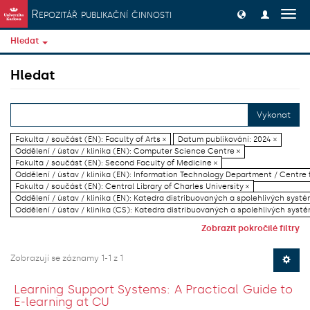
Přeskočit na obsah
Repozitář publikační činnosti
Přep
navig
Hledat
Hledat
Vykonat
Fakulta / součást (EN): Faculty of Arts ×
Datum publikování: 2024 ×
Oddělení / ústav / klinika (EN): Computer Science Centre ×
Fakulta / součást (EN): Second Faculty of Medicine ×
Oddělení / ústav / klinika (EN): Information Technology Department / Centre
Fakulta / součást (EN): Central Library of Charles University ×
Oddělení / ústav / klinika (EN): Katedra distribuovaných a spolehlivých systé
Oddělení / ústav / klinika (CS): Katedra distribuovaných a spolehlivých systé
Zobrazit pokročilé filtry
Zobrazují se záznamy 1-1 z 1
Learning Support Systems: A Practical Guide to
E-learning at CU