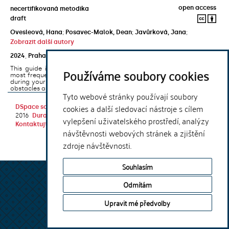
open access
necertifikovaná metodika
draft
Ovesleová, Hana
;
Posavec-Malok, Dean
;
Javůrková, Jana
;
Zobrazit další autory
2024
,
Praha
,
Univerzita Karlova, Nakladatelství Karolinum
This guide introduces the e-learning support tools that are used
Používáme soubory cookies
most frequently at Charles University and that you may encounter
during your studies. It will also help you to avoid the most common
obstacles associated ...
Tyto webové stránky používají soubory
cookies a další sledovací nástroje s cílem
DSpace software
copyright © 2002-
Theme by
2016
DuraSpace
vylepšení uživatelského prostředí, analýzy
Kontaktujte nás
|
Vyjádření názoru
návštěvnosti webových stránek a zjištění
zdroje návštěvnosti.
Souhlasím
Odmítám
Upravit mé předvolby