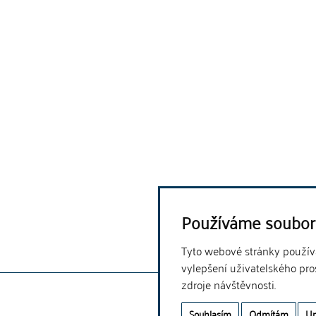
Používáme soubor
Tyto webové stránky používaj
vylepšení uživatelského pro
zdroje návštěvnosti.
Souhlasím
Odmítám
Up