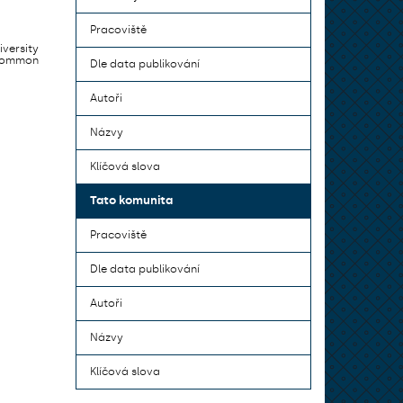
Pracoviště
iversity
 common
Dle data publikování
Autoři
Názvy
Klíčová slova
Tato komunita
Pracoviště
Dle data publikování
Autoři
Názvy
Klíčová slova