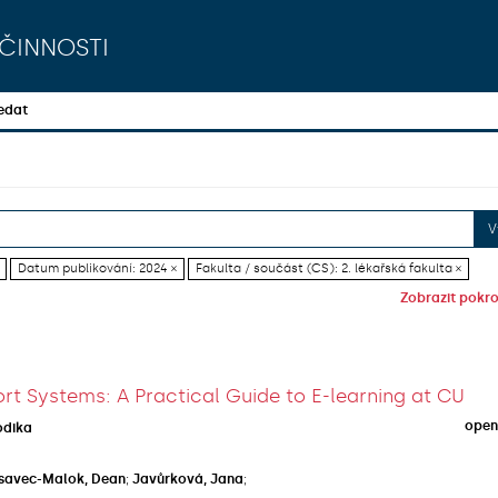
činnosti
edat
V
Datum publikování: 2024 ×
Fakulta / součást (CS): 2. lékařská fakulta ×
Zobrazit pokroč
rt Systems: A Practical Guide to E-learning at CU
open
odika
savec-Malok, Dean
;
Javůrková, Jana
;