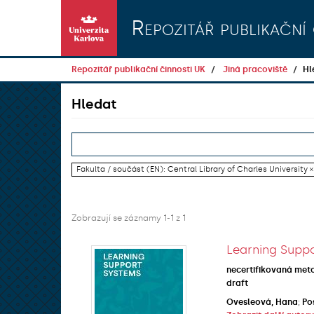
Přeskočit na obsah
Repozitář publikační 
Repozitář publikační činnosti UK
Jiná pracoviště
Hl
Hledat
Fakulta / součást (EN): Central Library of Charles University ×
Zobrazují se záznamy 1-1 z 1
Learning Suppo
necertifikovaná met
draft
Ovesleová, Hana
;
Po