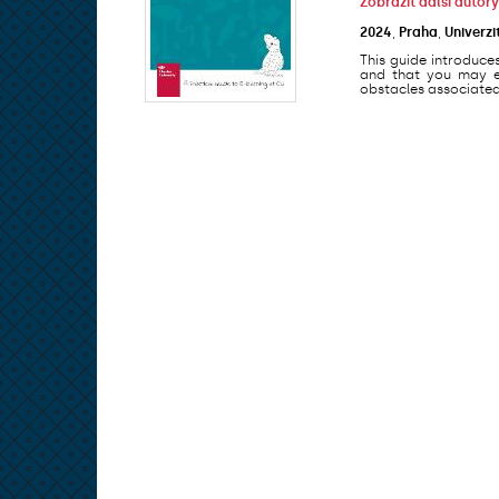
Zobrazit další autory
2024
,
Praha
,
Univerzi
This guide introduce
and that you may en
obstacles associated 