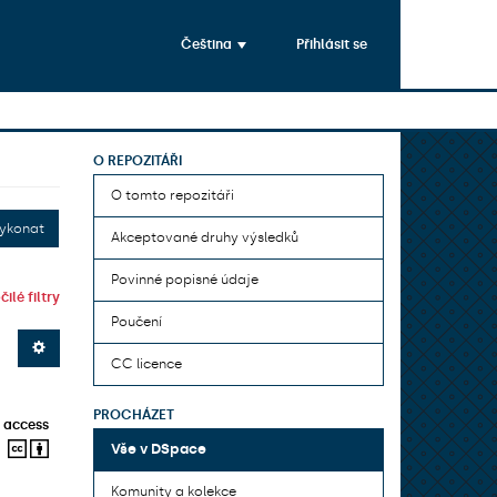
Čeština
Přihlásit se
O REPOZITÁŘI
O tomto repozitáři
ykonat
Akceptované druhy výsledků
Povinné popisné údaje
ilé filtry
Poučení
CC licence
PROCHÁZET
 access
Vše v DSpace
Komunity a kolekce