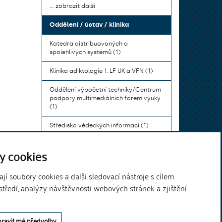
... zobrazit další
Oddělení / ústav / klinika
Katedra distribuovaných a
spolehlivých systémů (1)
Klinika adiktologie 1. LF UK a VFN (1)
Oddělení výpočetní techniky/Centrum
podpory multimediálních forem výuky
(1)
Středisko vědeckých informací (1)
Ústav bohemistiky pro cizince a
y cookies
komunikace neslyšících (1)
... zobrazit další
í soubory cookies a další sledovací nástroje s cílem
středí, analýzy návštěvnosti webových stránek a zjištění
Theme by
ravit mé předvolby