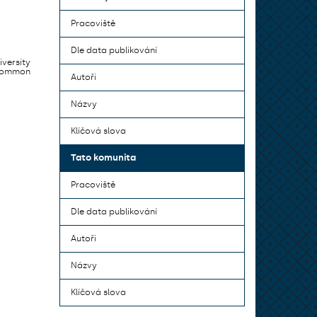
Pracoviště
Dle data publikování
iversity
 common
Autoři
Názvy
Klíčová slova
Tato komunita
Pracoviště
Dle data publikování
Autoři
Názvy
Klíčová slova