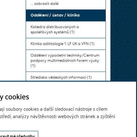
... zobrazit další
Oddělení / ústav / klinika
Katedra distribuovaných a
spolehlivých systémů (1)
Klinika adiktologie 1. LF UK a VFN (1)
Oddělení výpočetní techniky/Centrum
podpory multimediálních forem výuky
(1)
Středisko vědeckých informací (1)
Ústav bohemistiky pro cizince a
y cookies
komunikace neslyšících (1)
... zobrazit další
í soubory cookies a další sledovací nástroje s cílem
středí, analýzy návštěvnosti webových stránek a zjištění
Theme by
ravit mé předvolby