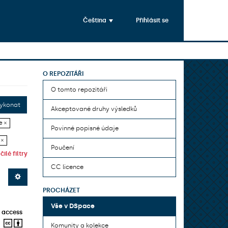
Čeština
Přihlásit se
O REPOZITÁŘI
O tomto repozitáři
ykonat
Akceptované druhy výsledků
e ×
Povinné popisné údaje
 ×
Poučení
ilé filtry
CC licence
PROCHÁZET
Vše v DSpace
 access
Komunity a kolekce