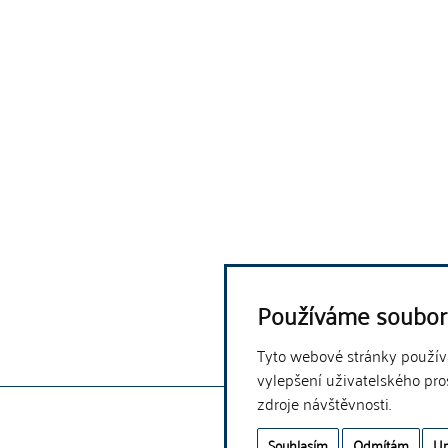
Používáme soubor
Tyto webové stránky používaj
vylepšení uživatelského pro
zdroje návštěvnosti.
Souhlasím
Odmítám
Up