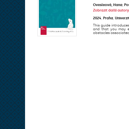
Ovesleová, Hana
;
Po
Zobrazit další autory
2024
,
Praha
,
Univerzi
This guide introduce
and that you may en
obstacles associated 