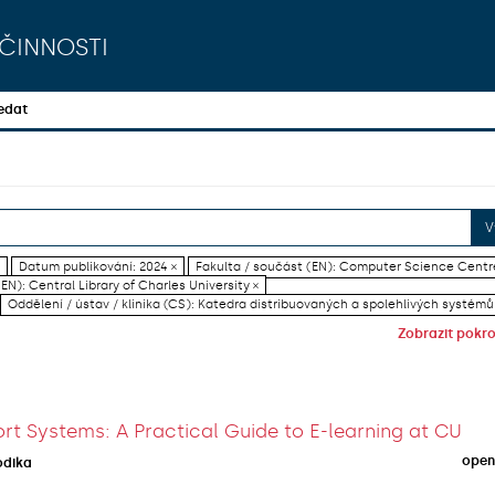
činnosti
edat
V
Datum publikování: 2024 ×
Fakulta / součást (EN): Computer Science Centr
EN): Central Library of Charles University ×
Oddělení / ústav / klinika (CS): Katedra distribuovaných a spolehlivých systémů
Zobrazit pokroč
rt Systems: A Practical Guide to E-learning at CU
open
odika