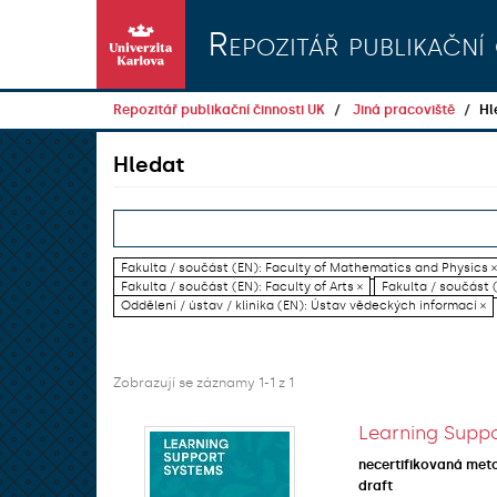
Přeskočit na obsah
Repozitář publikační 
Repozitář publikační činnosti UK
Jiná pracoviště
Hl
Hledat
Fakulta / součást (EN): Faculty of Mathematics and Physics ×
Fakulta / součást (EN): Faculty of Arts ×
Fakulta / součást (
Oddělení / ústav / klinika (EN): Ústav vědeckých informací ×
Zobrazují se záznamy 1-1 z 1
Learning Suppo
necertifikovaná met
draft