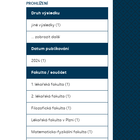
PROHLÍŽENÍ
Druh výsledku
jiné výsledky (1)
... zobrazit další
Datum publikování
2024 (1)
Fakulta / součást
1. lékařská fakulta (1)
2. lékařská fakulta (1)
Filozofická fakulta (1)
Lékařská fakulta v Plzni (1)
Matematicko-fyzikální fakulta (1)