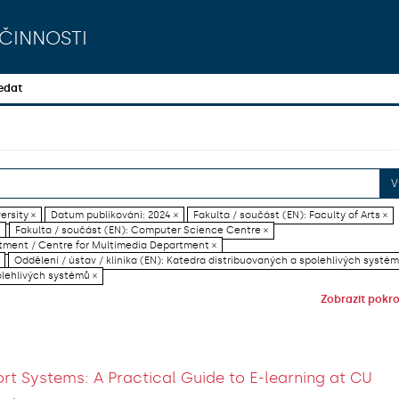
činnosti
edat
V
ersity ×
Datum publikování: 2024 ×
Fakulta / součást (EN): Faculty of Arts ×
Fakulta / součást (EN): Computer Science Centre ×
artment / Centre for Multimedia Department ×
Oddělení / ústav / klinika (EN): Katedra distribuovaných a spolehlivých systém
olehlivých systémů ×
Zobrazit pokroč
rt Systems: A Practical Guide to E-learning at CU