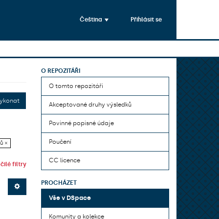
Čeština
Přihlásit se
O REPOZITÁŘI
O tomto repozitáři
ykonat
Akceptované druhy výsledků
Povinné popisné údaje
Poučení
ů ×
CC licence
ilé filtry
PROCHÁZET
Vše v DSpace
Komunity a kolekce