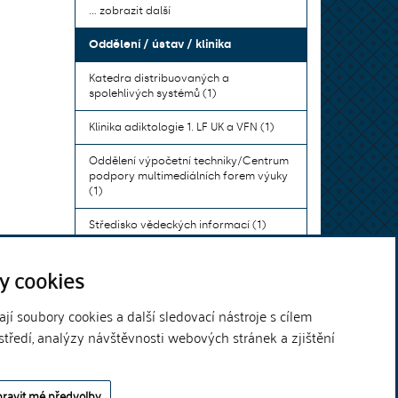
... zobrazit další
Oddělení / ústav / klinika
Katedra distribuovaných a
spolehlivých systémů (1)
Klinika adiktologie 1. LF UK a VFN (1)
Oddělení výpočetní techniky/Centrum
podpory multimediálních forem výuky
(1)
Středisko vědeckých informací (1)
Ústav bohemistiky pro cizince a
y cookies
komunikace neslyšících (1)
... zobrazit další
í soubory cookies a další sledovací nástroje s cílem
středí, analýzy návštěvnosti webových stránek a zjištění
Theme by
ravit mé předvolby