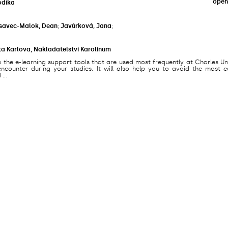
open
odika
savec-Malok, Dean
;
Javůrková, Jana
;
ta Karlova, Nakladatelství Karolinum
s the e-learning support tools that are used most frequently at Charles Un
counter during your studies. It will also help you to avoid the most
...