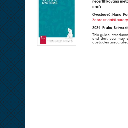
necertifikovaná met
draft
Ovesleová, Hana
;
Po
Zobrazit další autory
2024
,
Praha
,
Univerzi
This guide introduce
and that you may en
obstacles associated 