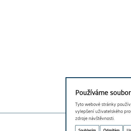
Používáme soubor
Tyto webové stránky používaj
vylepšení uživatelského pro
zdroje návštěvnosti.
Souhlasím
Odmítám
Up