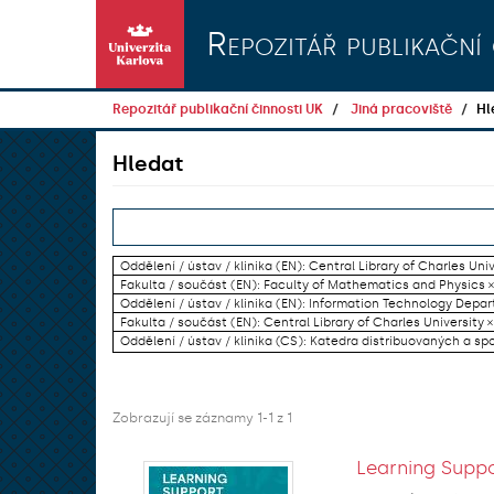
Přeskočit na obsah
Repozitář publikační 
Repozitář publikační činnosti UK
Jiná pracoviště
Hl
Hledat
Oddělení / ústav / klinika (EN): Central Library of Charles Univ
Fakulta / součást (EN): Faculty of Mathematics and Physics ×
Oddělení / ústav / klinika (EN): Information Technology Dep
Fakulta / součást (EN): Central Library of Charles University ×
Oddělení / ústav / klinika (CS): Katedra distribuovaných a sp
Zobrazují se záznamy 1-1 z 1
Learning Suppo