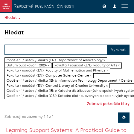
Přeskočit na obsah
Repozitář publikační činnosti
Přep
navig
Hledat
Hledat
Vykonat
Oddělení / ústav / klinika (EN): Department of Addictology ×
Datum publikování: 2024 ×
Fakulta / součást (EN): Faculty of Arts ×
Fakulta / součást (EN): Faculty of Mathematics and Physics ×
Fakulta / součást (EN): Computer Science Centre ×
Oddělení / ústav / klinika (EN): Information Technology Department / Centre
Fakulta / součást (EN): Central Library of Charles University ×
Oddělení / ústav / klinika (EN): Katedra distribuovaných a spolehlivých systé
Oddělení / ústav / klinika (CS): Katedra distribuovaných a spolehlivých systé
Zobrazit pokročilé filtry
Zobrazují se záznamy 1-1 z 1
Learning Support Systems: A Practical Guide to