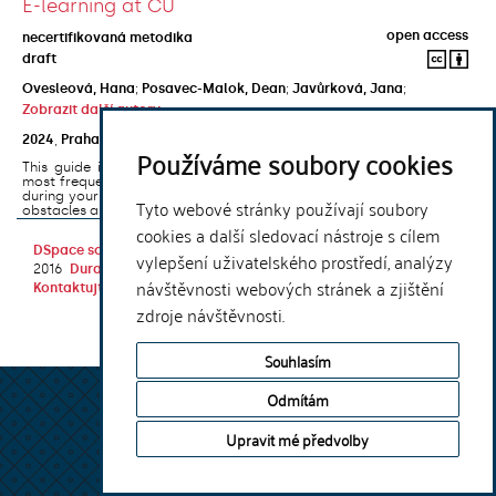
E-learning at CU
open access
necertifikovaná metodika
draft
Ovesleová, Hana
;
Posavec-Malok, Dean
;
Javůrková, Jana
;
Zobrazit další autory
2024
,
Praha
,
Univerzita Karlova, Nakladatelství Karolinum
Používáme soubory cookies
This guide introduces the e-learning support tools that are used
most frequently at Charles University and that you may encounter
during your studies. It will also help you to avoid the most common
Tyto webové stránky používají soubory
obstacles associated ...
cookies a další sledovací nástroje s cílem
DSpace software
copyright © 2002-
Theme by
vylepšení uživatelského prostředí, analýzy
2016
DuraSpace
návštěvnosti webových stránek a zjištění
Kontaktujte nás
|
Vyjádření názoru
zdroje návštěvnosti.
Souhlasím
Odmítám
Upravit mé předvolby