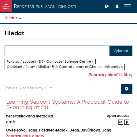
Přeskočit na obsah
Repozitář publikační činnosti
Přep
navig
Hledat
Hledat
Vykonat
Fakulta / součást (EN): Computer Science Centre ×
Oddělení / ústav / klinika (EN): Central Library of Charles University ×
Zobrazit pokročilé filtry
Zobrazují se záznamy 1-1 z 1
Learning Support Systems: A Practical Guide to
E-learning at CU
open access
necertifikovaná metodika
draft
Ovesleová, Hana
;
Posavec-Malok, Dean
;
Javůrková, Jana
;
Zobrazit další autory