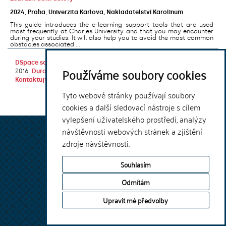
2024
,
Praha
,
Univerzita Karlova, Nakladatelství Karolinum
This guide introduces the e-learning support tools that are used
most frequently at Charles University and that you may encounter
during your studies. It will also help you to avoid the most common
obstacles associated ...
DSpace software
copyright © 2002-
Theme by
Používáme soubory cookies
2016
DuraSpace
Kontaktujte nás
|
Vyjádření názoru
Tyto webové stránky používají soubory
cookies a další sledovací nástroje s cílem
vylepšení uživatelského prostředí, analýzy
návštěvnosti webových stránek a zjištění
zdroje návštěvnosti.
Souhlasím
Odmítám
Upravit mé předvolby