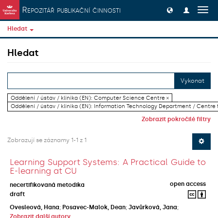
Přeskočit na obsah
Repozitář publikační činnosti
Přep
navig
Hledat
Hledat
Vykonat
Oddělení / ústav / klinika (EN): Computer Science Centre ×
Oddělení / ústav / klinika (EN): Information Technology Department / Centre
Zobrazit pokročilé filtry
Zobrazují se záznamy 1-1 z 1
Learning Support Systems: A Practical Guide to
E-learning at CU
open access
necertifikovaná metodika
draft
Ovesleová, Hana
;
Posavec-Malok, Dean
;
Javůrková, Jana
;
Zobrazit další autory