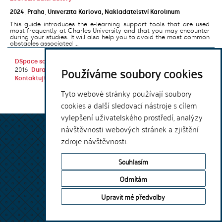
2024
,
Praha
,
Univerzita Karlova, Nakladatelství Karolinum
This guide introduces the e-learning support tools that are used
most frequently at Charles University and that you may encounter
during your studies. It will also help you to avoid the most common
obstacles associated ...
DSpace software
copyright © 2002-
Theme by
Používáme soubory cookies
2016
DuraSpace
Kontaktujte nás
|
Vyjádření názoru
Tyto webové stránky používají soubory
cookies a další sledovací nástroje s cílem
vylepšení uživatelského prostředí, analýzy
návštěvnosti webových stránek a zjištění
zdroje návštěvnosti.
Souhlasím
Odmítám
Upravit mé předvolby