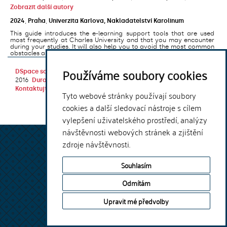
Zobrazit další autory
2024
,
Praha
,
Univerzita Karlova, Nakladatelství Karolinum
This guide introduces the e-learning support tools that are used
most frequently at Charles University and that you may encounter
during your studies. It will also help you to avoid the most common
obstacles associated ...
Používáme soubory cookies
DSpace software
copyright © 2002-
Theme by
2016
DuraSpace
Kontaktujte nás
|
Vyjádření názoru
Tyto webové stránky používají soubory
cookies a další sledovací nástroje s cílem
vylepšení uživatelského prostředí, analýzy
návštěvnosti webových stránek a zjištění
zdroje návštěvnosti.
Souhlasím
Odmítám
Upravit mé předvolby