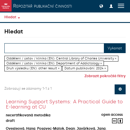
Přeskočit na obsah
Repozitář publikační činnosti
Přep
navig
Hledat
Hledat
Vykonat
Oddělení / ústav / klinika (EN): Central Library of Charles University ×
Oddělení / ústav / klinika (EN): Department of Addictology ×
Druh výsledku (EN): other result ×
Datum publikování: 2024 ×
Zobrazit pokročilé filtry
Zobrazují se záznamy 1-1 z 1
Learning Support Systems: A Practical Guide to
E-learning at CU
open access
necertifikovaná metodika
draft
Ovesleová, Hana
;
Posavec-Malok, Dean
;
Javůrková, Jana
;