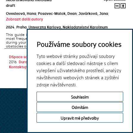
draft
Ovesleová, Hana
;
Posavec-Malok, Dean
;
Javůrková, Jana
;
Zobrazit další autory
2024
,
Praha
,
Univerzita Karlova, Nakladatelství Karolinum
This guide introduces the e-learning support tools that are used
most frequently at Charles University and that you may encounter
Používáme soubory cookies
during your studies. It will also help you to avoid the most common
obstacles associated ...
Tyto webové stránky používají soubory
DSpace software
copyright © 2002-
Theme by
cookies a další sledovací nástroje s cílem
2016
DuraSpace
Kontaktujte nás
|
Vyjádření názoru
vylepšení uživatelského prostředí, analýzy
návštěvnosti webových stránek a zjištění
zdroje návštěvnosti.
Souhlasím
Odmítám
Upravit mé předvolby