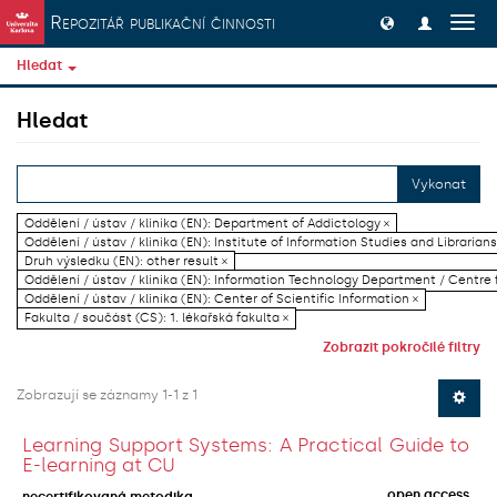
Přeskočit na obsah
Repozitář publikační činnosti
Přep
navig
Hledat
Hledat
Vykonat
Oddělení / ústav / klinika (EN): Department of Addictology ×
Oddělení / ústav / klinika (EN): Institute of Information Studies and Librarians
Druh výsledku (EN): other result ×
Oddělení / ústav / klinika (EN): Information Technology Department / Centre
Oddělení / ústav / klinika (EN): Center of Scientific Information ×
Fakulta / součást (CS): 1. lékařská fakulta ×
Zobrazit pokročilé filtry
Zobrazují se záznamy 1-1 z 1
Learning Support Systems: A Practical Guide to
E-learning at CU
open access
necertifikovaná metodika