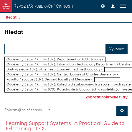
Přeskočit na obsah
Repozitář publikační činnosti
Přep
navig
Hledat
Hledat
Vykonat
Oddělení / ústav / klinika (EN): Department of Addictology ×
Oddělení / ústav / klinika (EN): Information Technology Department / Centre
Druh výsledku (EN): other result::uncertified methodology ×
Oddělení / ústav / klinika (EN): Central Library of Charles University ×
Fakulta / součást (EN): Second Faculty of Medicine ×
Oddělení / ústav / klinika (EN): Katedra distribuovaných a spolehlivých systé
Oddělení / ústav / klinika (CS): Katedra distribuovaných a spolehlivých systé
Zobrazit pokročilé filtry
Zobrazují se záznamy 1-1 z 1
Learning Support Systems: A Practical Guide to
E-learning at CU