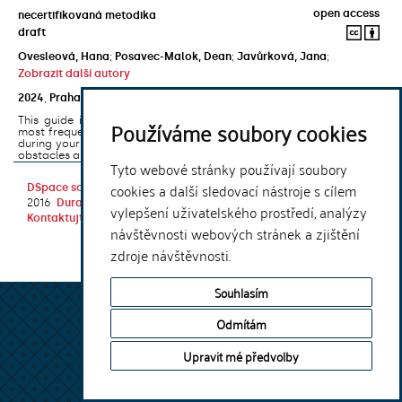
open access
necertifikovaná metodika
draft
Ovesleová, Hana
;
Posavec-Malok, Dean
;
Javůrková, Jana
;
Zobrazit další autory
2024
,
Praha
,
Univerzita Karlova, Nakladatelství Karolinum
This guide introduces the e-learning support tools that are used
Používáme soubory cookies
most frequently at Charles University and that you may encounter
during your studies. It will also help you to avoid the most common
obstacles associated ...
Tyto webové stránky používají soubory
cookies a další sledovací nástroje s cílem
DSpace software
copyright © 2002-
Theme by
2016
DuraSpace
vylepšení uživatelského prostředí, analýzy
Kontaktujte nás
|
Vyjádření názoru
návštěvnosti webových stránek a zjištění
zdroje návštěvnosti.
Souhlasím
Odmítám
Upravit mé předvolby