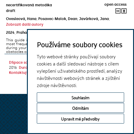
open access
necertifikovaná metodika
draft
Ovesleová, Hana
;
Posavec-Malok, Dean
;
Javůrková, Jana
;
Zobrazit další autory
2024
,
Praha
,
Univerzita Karlova, Nakladatelství Karolinum
This guide introduces the e-learning support tools that are used
Používáme soubory cookies
most frequently at Charles University and that you may encounter
during your studies. It will also help you to avoid the most common
obstacles associated ...
Tyto webové stránky používají soubory
cookies a další sledovací nástroje s cílem
DSpace software
copyright © 2002-
Theme by
2016
DuraSpace
vylepšení uživatelského prostředí, analýzy
Kontaktujte nás
|
Vyjádření názoru
návštěvnosti webových stránek a zjištění
zdroje návštěvnosti.
Souhlasím
Odmítám
Upravit mé předvolby