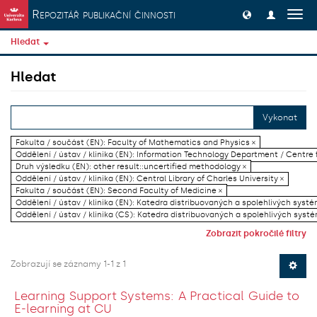
Přeskočit na obsah
Repozitář publikační činnosti
Přep
navig
Hledat
Hledat
Vykonat
Fakulta / součást (EN): Faculty of Mathematics and Physics ×
Oddělení / ústav / klinika (EN): Information Technology Department / Centre
Druh výsledku (EN): other result::uncertified methodology ×
Oddělení / ústav / klinika (EN): Central Library of Charles University ×
Fakulta / součást (EN): Second Faculty of Medicine ×
Oddělení / ústav / klinika (EN): Katedra distribuovaných a spolehlivých systé
Oddělení / ústav / klinika (CS): Katedra distribuovaných a spolehlivých systé
Zobrazit pokročilé filtry
Zobrazují se záznamy 1-1 z 1
Learning Support Systems: A Practical Guide to
E-learning at CU