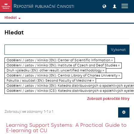
Přeskočit na obsah
Repozitář publikační činnosti
Přep
navig
Hledat
Hledat
Vykonat
Oddělení / ústav / klinika (EN): Center of Scientific Information ×
Oddělení / ústav / klinika (EN): Institute of Czech and Deaf Studies ×
Druh výsledku (EN): other result::uncertified methodology ×
Oddělení / ústav / klinika (EN): Central Library of Charles University ×
Fakulta / součást (EN): Second Faculty of Medicine ×
Oddělení / ústav / klinika (EN): Katedra distribuovaných a spolehlivých systé
Oddělení / ústav / klinika (CS): Katedra distribuovaných a spolehlivých systé
Zobrazit pokročilé filtry
Zobrazují se záznamy 1-1 z 1
Learning Support Systems: A Practical Guide to
E-learning at CU