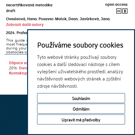
open access
necertifikovaná metodika
draft
Ovesleová, Hana
;
Posavec-Malok, Dean
;
Javůrková, Jana
;
Zobrazit další autory
2024
,
Praha
,
Univerzita Karlova, Nakladatelství Karolinum
This guide introduces the e-learning support tools that are used
Používáme soubory cookies
most frequently at Charles University and that you may encounter
during your studies. It will also help you to avoid the most common
obstacles associated ...
Tyto webové stránky používají soubory
cookies a další sledovací nástroje s cílem
DSpace software
copyright © 2002-
Theme by
2016
DuraSpace
vylepšení uživatelského prostředí, analýzy
Kontaktujte nás
|
Vyjádření názoru
návštěvnosti webových stránek a zjištění
zdroje návštěvnosti.
Souhlasím
Odmítám
Upravit mé předvolby