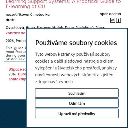
Learning Support Systems: A Practical Guide to
E-learning at CU
open access
necertifikovaná metodika
draft
Ovesleová, Hana
;
Posavec-Malok, Dean
;
Javůrková, Jana
;
Zobrazit další autory
Používáme soubory cookies
2024
,
Praha
,
Univerzita Karlova, Nakladatelství Karolinum
This guide introduces the e-learning support tools that are used
most frequently at Charles University and that you may encounter
Tyto webové stránky používají soubory
during your studies. It will also help you to avoid the most common
cookies a další sledovací nástroje s cílem
obstacles associated ...
vylepšení uživatelského prostředí, analýzy
DSpace software
copyright © 2002-
Theme by
návštěvnosti webových stránek a zjištění
2016
DuraSpace
Kontaktujte nás
|
Vyjádření názoru
zdroje návštěvnosti.
Souhlasím
Odmítám
Upravit mé předvolby