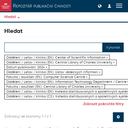
Přeskočit na obsah
Repozitář publikační činnosti
Přep
navig
Hledat
Hledat
Vykonat
Oddělení / ústav / klinika (EN): Center of Scientific Information ×
Oddělení / ústav / klinika (EN): Central Library of Charles University ×
Datum publikování: 2024 ×
Oddělení / ústav / klinika (EN): Ústav vědeckých informací ×
Fakulta / součást (EN): Computer Science Centre ×
Oddělení / ústav / klinika (EN): Information Technology Department / Centre
Fakulta / součást (EN): Central Library of Charles University ×
Oddělení / ústav / klinika (EN): Katedra distribuovaných a spolehlivých systé
Oddělení / ústav / klinika (CS): Katedra distribuovaných a spolehlivých systé
Zobrazit pokročilé filtry
Zobrazují se záznamy 1-1 z 1