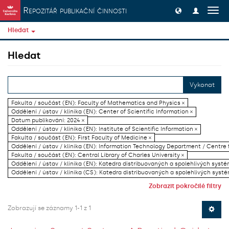
Přeskočit na obsah
Repozitář publikační činnosti
Přep
navig
Hledat
Hledat
Vykonat
Fakulta / součást (EN): Faculty of Mathematics and Physics ×
Oddělení / ústav / klinika (EN): Center of Scientific Information ×
Datum publikování: 2024 ×
Oddělení / ústav / klinika (EN): Institute of Scientific Information ×
Fakulta / součást (EN): First Faculty of Medicine ×
Oddělení / ústav / klinika (EN): Information Technology Department / Centre
Fakulta / součást (EN): Central Library of Charles University ×
Oddělení / ústav / klinika (EN): Katedra distribuovaných a spolehlivých systé
Oddělení / ústav / klinika (CS): Katedra distribuovaných a spolehlivých systé
Zobrazit pokročilé filtry
Zobrazují se záznamy 1-1 z 1