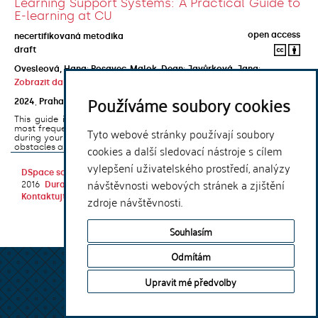
Learning Support Systems: A Practical Guide to
E-learning at CU
open access
necertifikovaná metodika
draft
Ovesleová, Hana
;
Posavec-Malok, Dean
;
Javůrková, Jana
;
Zobrazit další autory
Používáme soubory cookies
2024
,
Praha
,
Univerzita Karlova, Nakladatelství Karolinum
This guide introduces the e-learning support tools that are used
most frequently at Charles University and that you may encounter
Tyto webové stránky používají soubory
during your studies. It will also help you to avoid the most common
cookies a další sledovací nástroje s cílem
obstacles associated ...
vylepšení uživatelského prostředí, analýzy
DSpace software
copyright © 2002-
Theme by
návštěvnosti webových stránek a zjištění
2016
DuraSpace
Kontaktujte nás
|
Vyjádření názoru
zdroje návštěvnosti.
Souhlasím
Odmítám
Upravit mé předvolby