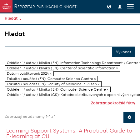
Přeskočit na obsah
Repozitář publikační činnosti
Přep
navig
Hledat
Hledat
Vykonat
Oddělení / ústav / klinika (EN): Information Technology Department / Centre
Oddělení / ústav / klinika (EN): Center of Scientific Information ×
Datum publikování: 2024 ×
Fakulta / součást (EN): Computer Science Centre ×
Fakulta / součást (EN): Faculty of Medicine in Pilsen ×
Oddělení / ústav / klinika (EN): Computer Science Centre ×
Oddělení / ústav / klinika (CS): Katedra distribuovaných a spolehlivých systé
Zobrazit pokročilé filtry
Zobrazují se záznamy 1-1 z 1
Learning Support Systems: A Practical Guide to
E-learning at CU