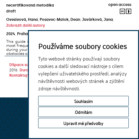
open access
necertifikovaná metodika
draft
Ovesleová, Hana
;
Posavec-Malok, Dean
;
Javůrková, Jana
;
Zobrazit další autory
2024
,
Praha
,
Univerzita Karlova, Nakladatelství Karolinum
This guide introduces the e-learning support tools that are used
Používáme soubory cookies
most frequently at Charles University and that you may encounter
during your studies. It will also help you to avoid the most common
obstacles associated ...
Tyto webové stránky používají soubory
cookies a další sledovací nástroje s cílem
DSpace software
copyright © 2002-
Theme by
2016
DuraSpace
vylepšení uživatelského prostředí, analýzy
Kontaktujte nás
|
Vyjádření názoru
návštěvnosti webových stránek a zjištění
zdroje návštěvnosti.
Souhlasím
Odmítám
Upravit mé předvolby