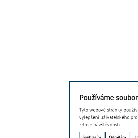
Používáme soubor
Tyto webové stránky používaj
vylepšení uživatelského pro
zdroje návštěvnosti.
Souhlasím
Odmítám
Up