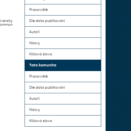
Pracoviště
iversity
Dle data publikování
 common
Autoři
Názvy
Klíčová slova
Tato komunita
Pracoviště
Dle data publikování
Autoři
Názvy
Klíčová slova