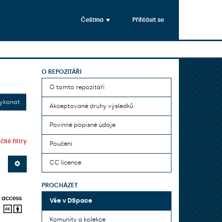
Čeština
Přihlásit se
O REPOZITÁŘI
O tomto repozitáři
ykonat
Akceptované druhy výsledků
Povinné popisné údaje
ilé filtry
Poučení
CC licence
PROCHÁZET
 access
Vše v DSpace
Komunity a kolekce