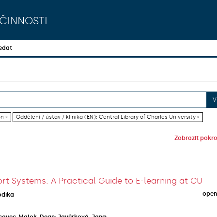
činnosti
edat
V
on ×
Oddělení / ústav / klinika (EN): Central Library of Charles University ×
Zobrazit pokroč
rt Systems: A Practical Guide to E-learning at CU
open
odika
savec-Malok, Dean
;
Javůrková, Jana
;