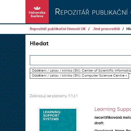
Přeskočit na obsah
Repozitář publikační 
Repozitář publikační činnosti UK
Jiná pracoviště
Hl
Hledat
Oddělení / ústav / klinika (EN): Center of Scientific Informati
Oddělení / ústav / klinika (EN): Computer Science Centre ×
Zobrazují se záznamy 1-1 z 1
Learning Suppo
necertifikovaná met
draft
Ovesleová, Hana
;
Po