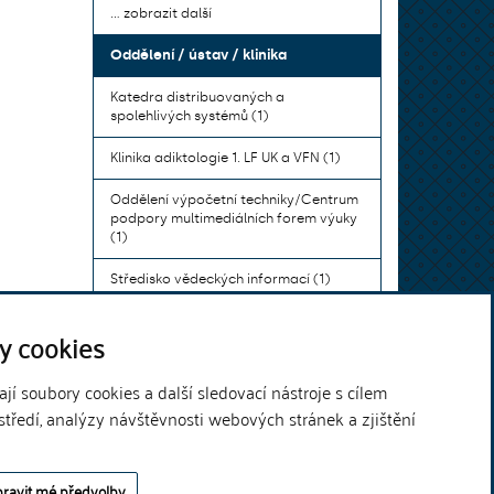
... zobrazit další
Oddělení / ústav / klinika
Katedra distribuovaných a
spolehlivých systémů (1)
Klinika adiktologie 1. LF UK a VFN (1)
Oddělení výpočetní techniky/Centrum
podpory multimediálních forem výuky
(1)
Středisko vědeckých informací (1)
Ústav bohemistiky pro cizince a
y cookies
komunikace neslyšících (1)
... zobrazit další
í soubory cookies a další sledovací nástroje s cílem
středí, analýzy návštěvnosti webových stránek a zjištění
Theme by
ravit mé předvolby