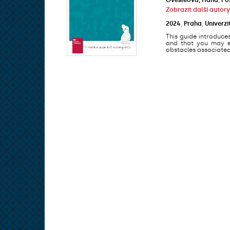
Zobrazit další autory
2024
,
Praha
,
Univerzi
This guide introduce
and that you may en
obstacles associated 