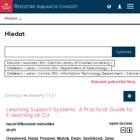
Přeskočit na obsah
Repozitář publikační činnosti
Přep
navig
Hledat
Hledat
Vykonat
Fakulta / součást (EN): Central Library of Charles University ×
Oddělení / ústav / klinika (EN): Department of Addictology ×
Oddělení / ústav / klinika (EN): Information Technology Department / Centre
Zobrazit pokročilé filtry
Zobrazují se záznamy 1-1 z 1
Learning Support Systems: A Practical Guide to
E-learning at CU
open access
necertifikovaná metodika
draft
Ovesleová, Hana
;
Posavec-Malok, Dean
;
Javůrková, Jana
;