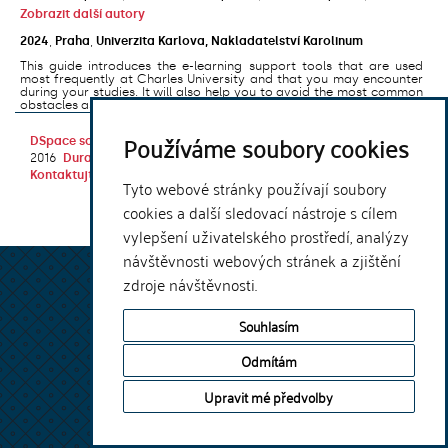
Zobrazit další autory
2024
,
Praha
,
Univerzita Karlova, Nakladatelství Karolinum
This guide introduces the e-learning support tools that are used
most frequently at Charles University and that you may encounter
during your studies. It will also help you to avoid the most common
obstacles associated ...
Používáme soubory cookies
DSpace software
copyright © 2002-
Theme by
2016
DuraSpace
Kontaktujte nás
|
Vyjádření názoru
Tyto webové stránky používají soubory
cookies a další sledovací nástroje s cílem
vylepšení uživatelského prostředí, analýzy
návštěvnosti webových stránek a zjištění
zdroje návštěvnosti.
Souhlasím
Odmítám
Upravit mé předvolby