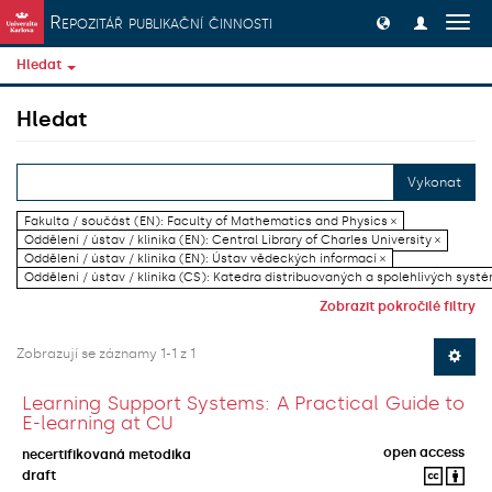
Přeskočit na obsah
Repozitář publikační činnosti
Přep
navig
Hledat
Hledat
Vykonat
Fakulta / součást (EN): Faculty of Mathematics and Physics ×
Oddělení / ústav / klinika (EN): Central Library of Charles University ×
Oddělení / ústav / klinika (EN): Ústav vědeckých informací ×
Oddělení / ústav / klinika (CS): Katedra distribuovaných a spolehlivých systé
Zobrazit pokročilé filtry
Zobrazují se záznamy 1-1 z 1
Learning Support Systems: A Practical Guide to
E-learning at CU
open access
necertifikovaná metodika
draft