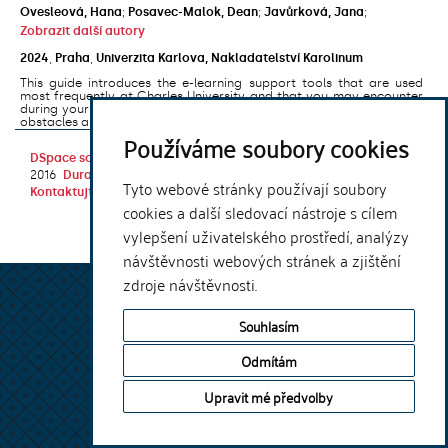
Ovesleová, Hana
;
Posavec-Malok, Dean
;
Javůrková, Jana
;
Zobrazit další autory
2024
,
Praha
,
Univerzita Karlova, Nakladatelství Karolinum
This guide introduces the e-learning support tools that are used
most frequently at Charles University and that you may encounter
during your studies. It will also help you to avoid the most common
obstacles associated ...
Používáme soubory cookies
DSpace software
copyright © 2002-
Theme by
2016
DuraSpace
Tyto webové stránky používají soubory
Kontaktujte nás
|
Vyjádření názoru
cookies a další sledovací nástroje s cílem
vylepšení uživatelského prostředí, analýzy
návštěvnosti webových stránek a zjištění
zdroje návštěvnosti.
Souhlasím
Odmítám
Upravit mé předvolby