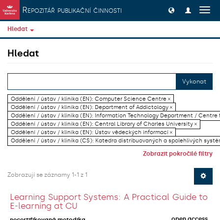
Přeskočit na obsah
Repozitář publikační činnosti
Přep
navig
Hledat
Hledat
Vykonat
Oddělení / ústav / klinika (EN): Computer Science Centre ×
Oddělení / ústav / klinika (EN): Department of Addictology ×
Oddělení / ústav / klinika (EN): Information Technology Department / Centre
Oddělení / ústav / klinika (EN): Central Library of Charles University ×
Oddělení / ústav / klinika (EN): Ústav vědeckých informací ×
Oddělení / ústav / klinika (CS): Katedra distribuovaných a spolehlivých systé
Zobrazit pokročilé filtry
Zobrazují se záznamy 1-1 z 1
Learning Support Systems: A Practical Guide to
E-learning at CU
open access
necertifikovaná metodika