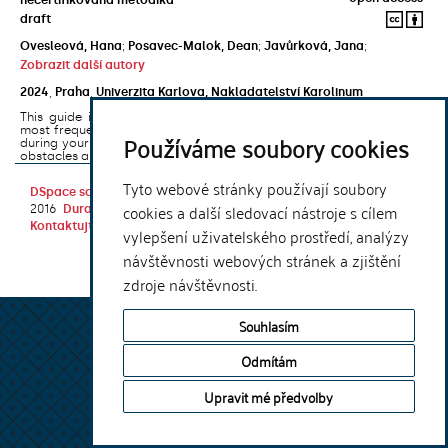
draft
Ovesleová, Hana
;
Posavec-Malok, Dean
;
Javůrková, Jana
;
Zobrazit další autory
2024
,
Praha
,
Univerzita Karlova, Nakladatelství Karolinum
This guide introduces the e-learning support tools that are used
most frequently at Charles University and that you may encounter
Používáme soubory cookies
during your studies. It will also help you to avoid the most common
obstacles associated ...
Tyto webové stránky používají soubory
DSpace software
copyright © 2002-
Theme by
cookies a další sledovací nástroje s cílem
2016
DuraSpace
Kontaktujte nás
|
Vyjádření názoru
vylepšení uživatelského prostředí, analýzy
návštěvnosti webových stránek a zjištění
zdroje návštěvnosti.
Souhlasím
Odmítám
Upravit mé předvolby