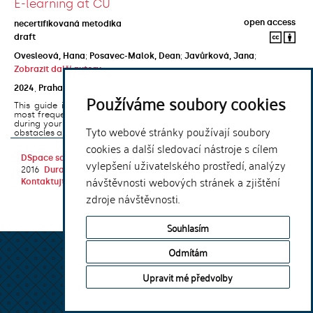
E-learning at CU
open access
necertifikovaná metodika
draft
Ovesleová, Hana
;
Posavec-Malok, Dean
;
Javůrková, Jana
;
Zobrazit další autory
2024
,
Praha
,
Univerzita Karlova, Nakladatelství Karolinum
Používáme soubory cookies
This guide introduces the e-learning support tools that are used
most frequently at Charles University and that you may encounter
during your studies. It will also help you to avoid the most common
Tyto webové stránky používají soubory
obstacles associated ...
cookies a další sledovací nástroje s cílem
DSpace software
copyright © 2002-
Theme by
vylepšení uživatelského prostředí, analýzy
2016
DuraSpace
návštěvnosti webových stránek a zjištění
Kontaktujte nás
|
Vyjádření názoru
zdroje návštěvnosti.
Souhlasím
Odmítám
Upravit mé předvolby