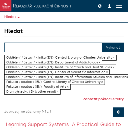
Přeskočit na obsah
Repozitář publikační činnosti
Přep
navig
Hledat
Hledat
Vykonat
Oddělení / ústav / klinika (EN): Central Library of Charles University ×
Oddělení / ústav / klinika (EN): Department of Addictology ×
Oddělení / ústav / klinika (EN): Institute of Czech and Deaf Studies ×
Oddělení / ústav / klinika (EN): Center of Scientific Information ×
Oddělení / ústav / klinika (EN): Institute of Information Studies and Librarians
Fakulta / součást (EN): Central Library of Charles University ×
Fakulta / součást (EN): Faculty of Arts ×
Druh výsledku (EN): other result ×
Zobrazit pokročilé filtry
Zobrazují se záznamy 1-1 z 1
Learning Support Systems: A Practical Guide to