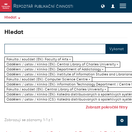
Přeskočit na obsah
Repozitář publikační činnosti
Přep
navig
Hledat
Hledat
Vykonat
Fakulta / součást (EN): Faculty of Arts ×
Oddělení / ústav / klinika (EN): Central Library of Charles University ×
Oddělení / ústav / klinika (EN): Department of Addictology ×
Oddělení / ústav / klinika (EN): Institute of Information Studies and Librarians
Fakulta / součást (EN): Computer Science Centre ×
Oddělení / ústav / klinika (EN): Information Technology Department / Centre
Fakulta / součást (EN): Central Library of Charles University ×
Oddělení / ústav / klinika (EN): Katedra distribuovaných a spolehlivých systé
Oddělení / ústav / klinika (CS): Katedra distribuovaných a spolehlivých systé
Zobrazit pokročilé filtry
Zobrazují se záznamy 1-1 z 1