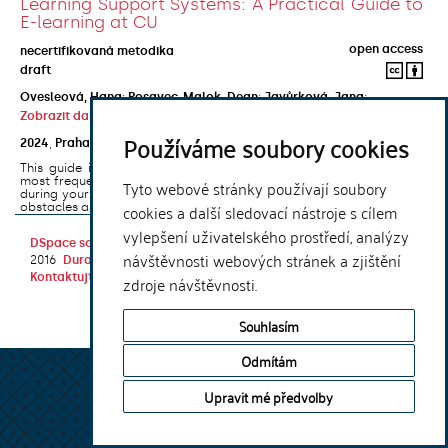
Learning Support Systems: A Practical Guide to
E-learning at CU
open access
necertifikovaná metodika
draft
Ovesleová, Hana
;
Posavec-Malok, Dean
;
Javůrková, Jana
;
Zobrazit další autory
Používáme soubory cookies
2024
,
Praha
,
Univerzita Karlova, Nakladatelství Karolinum
This guide introduces the e-learning support tools that are used
most frequently at Charles University and that you may encounter
Tyto webové stránky používají soubory
during your studies. It will also help you to avoid the most common
cookies a další sledovací nástroje s cílem
obstacles associated ...
vylepšení uživatelského prostředí, analýzy
DSpace software
copyright © 2002-
Theme by
návštěvnosti webových stránek a zjištění
2016
DuraSpace
Kontaktujte nás
|
Vyjádření názoru
zdroje návštěvnosti.
Souhlasím
Odmítám
Upravit mé předvolby