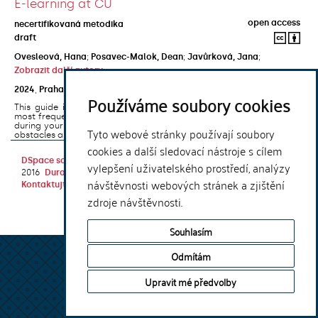
E-learning at CU
open access
necertifikovaná metodika
draft
Ovesleová, Hana
;
Posavec-Malok, Dean
;
Javůrková, Jana
;
Zobrazit další autory
2024
,
Praha
,
Univerzita Karlova, Nakladatelství Karolinum
Používáme soubory cookies
This guide introduces the e-learning support tools that are used
most frequently at Charles University and that you may encounter
during your studies. It will also help you to avoid the most common
Tyto webové stránky používají soubory
obstacles associated ...
cookies a další sledovací nástroje s cílem
DSpace software
copyright © 2002-
Theme by
vylepšení uživatelského prostředí, analýzy
2016
DuraSpace
návštěvnosti webových stránek a zjištění
Kontaktujte nás
|
Vyjádření názoru
zdroje návštěvnosti.
Souhlasím
Odmítám
Upravit mé předvolby