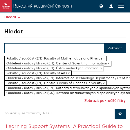
Přeskočit na obsah
Repozitář publikační činnosti
Přep
navig
Hledat
Hledat
Vykonat
Fakulta / součást (EN): Faculty of Mathematics and Physics ×
Oddělení / ústav / klinika (EN): Center of Scientific Information ×
Oddělení / ústav / klinika (EN): Ústav vědeckých informací ×
Fakulta / součást (EN): Faculty of Arts ×
Oddělení / ústav / klinika (EN): Information Technology Department / Centre
Fakulta / součást (EN): Central Library of Charles University ×
Oddělení / ústav / klinika (EN): Katedra distribuovaných a spolehlivých systé
Oddělení / ústav / klinika (CS): Katedra distribuovaných a spolehlivých systé
Zobrazit pokročilé filtry
Zobrazují se záznamy 1-1 z 1
Learning Support Systems: A Practical Guide to