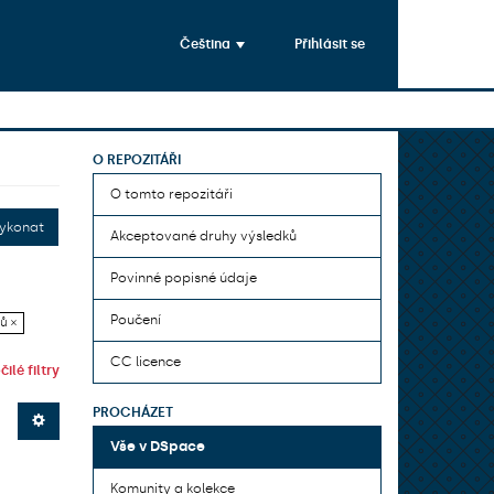
Čeština
Přihlásit se
O REPOZITÁŘI
O tomto repozitáři
ykonat
Akceptované druhy výsledků
Povinné popisné údaje
Poučení
ů ×
CC licence
ilé filtry
PROCHÁZET
Vše v DSpace
Komunity a kolekce