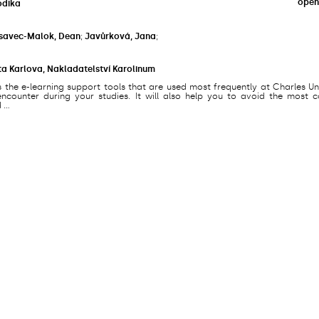
open
odika
savec-Malok, Dean
;
Javůrková, Jana
;
ta Karlova, Nakladatelství Karolinum
s the e-learning support tools that are used most frequently at Charles Un
counter during your studies. It will also help you to avoid the most
...