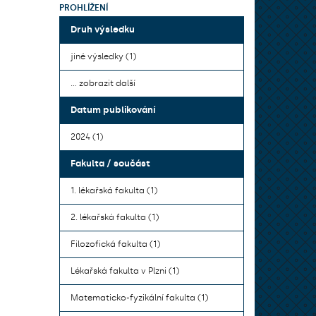
PROHLÍŽENÍ
Druh výsledku
jiné výsledky (1)
... zobrazit další
Datum publikování
2024 (1)
Fakulta / součást
1. lékařská fakulta (1)
2. lékařská fakulta (1)
Filozofická fakulta (1)
Lékařská fakulta v Plzni (1)
Matematicko-fyzikální fakulta (1)