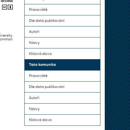
 access
Pracoviště
Dle data publikování
Autoři
iversity
 common
Názvy
Klíčová slova
Tato komunita
Pracoviště
Dle data publikování
Autoři
Názvy
Klíčová slova