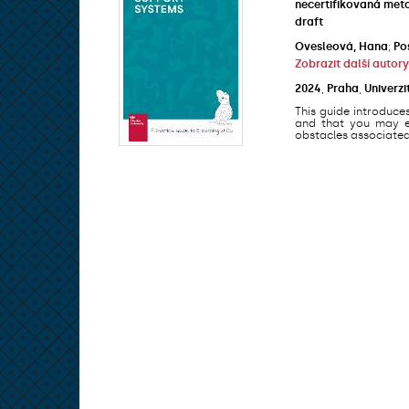
necertifikovaná met
draft
Ovesleová, Hana
;
Po
Zobrazit další autory
2024
,
Praha
,
Univerzi
This guide introduce
and that you may en
obstacles associated 