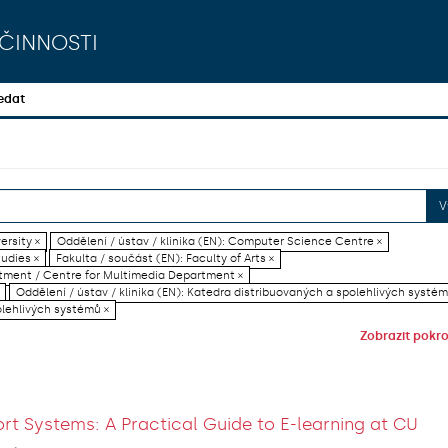
činnosti
edat
V
ersity ×
Oddělení / ústav / klinika (EN): Computer Science Centre ×
tudies ×
Fakulta / součást (EN): Faculty of Arts ×
artment / Centre for Multimedia Department ×
Oddělení / ústav / klinika (EN): Katedra distribuovaných a spolehlivých systém
olehlivých systémů ×
Zobrazit pokroč
rt Systems: A Practical Guide to E-learning at CU