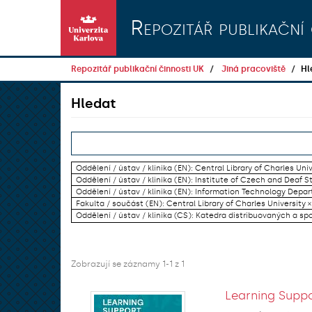
Přeskočit na obsah
Repozitář publikační 
Repozitář publikační činnosti UK
Jiná pracoviště
Hl
Hledat
Oddělení / ústav / klinika (EN): Central Library of Charles Univ
Oddělení / ústav / klinika (EN): Institute of Czech and Deaf S
Oddělení / ústav / klinika (EN): Information Technology Dep
Fakulta / součást (EN): Central Library of Charles University ×
Oddělení / ústav / klinika (CS): Katedra distribuovaných a sp
Zobrazují se záznamy 1-1 z 1
Learning Suppo