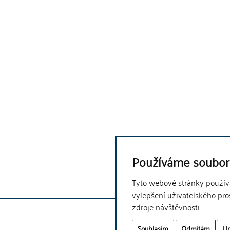
Používáme soubor
Tyto webové stránky používaj
vylepšení uživatelského pro
zdroje návštěvnosti.
Souhlasím
Odmítám
Up