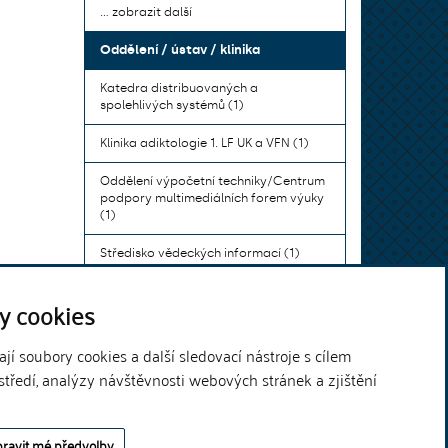
... zobrazit další
Oddělení / ústav / klinika
Katedra distribuovaných a
spolehlivých systémů (1)
Klinika adiktologie 1. LF UK a VFN (1)
Oddělení výpočetní techniky/Centrum
podpory multimediálních forem výuky
(1)
Středisko vědeckých informací (1)
Ústav bohemistiky pro cizince a
y cookies
komunikace neslyšících (1)
... zobrazit další
í soubory cookies a další sledovací nástroje s cílem
středí, analýzy návštěvnosti webových stránek a zjištění
Theme by
ravit mé předvolby