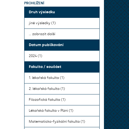
PROHLÍŽENÍ
Druh výsledku
jiné výsledky (1)
... zobrazit další
Datum publikování
2024 (1)
Fakulta / součást
1. lékařská fakulta (1)
2. lékařská fakulta (1)
Filozofická fakulta (1)
Lékařská fakulta v Plzni (1)
Matematicko-fyzikální fakulta (1)