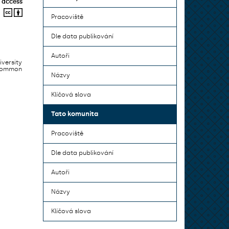
 access
Pracoviště
Dle data publikování
Autoři
iversity
 common
Názvy
Klíčová slova
Tato komunita
Pracoviště
Dle data publikování
Autoři
Názvy
Klíčová slova