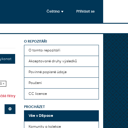
Čeština
Přihlásit se
O REPOZITÁŘI
O tomto repozitáři
ykonat
Akceptované druhy výsledků
Povinné popisné údaje
Poučení
ů ×
CC licence
ilé filtry
PROCHÁZET
Vše v DSpace
Komunity a kolekce