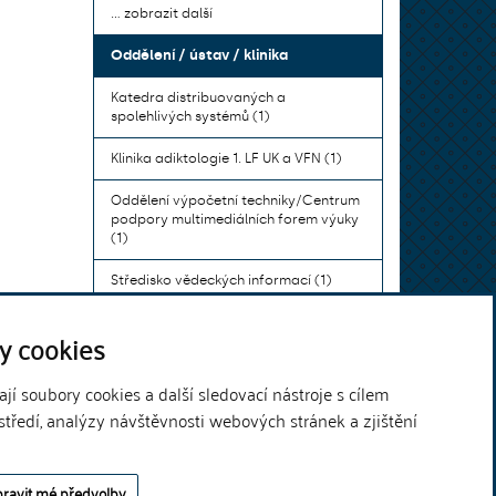
... zobrazit další
Oddělení / ústav / klinika
Katedra distribuovaných a
spolehlivých systémů (1)
Klinika adiktologie 1. LF UK a VFN (1)
Oddělení výpočetní techniky/Centrum
podpory multimediálních forem výuky
(1)
Středisko vědeckých informací (1)
Ústav bohemistiky pro cizince a
y cookies
komunikace neslyšících (1)
... zobrazit další
í soubory cookies a další sledovací nástroje s cílem
středí, analýzy návštěvnosti webových stránek a zjištění
Theme by
ravit mé předvolby