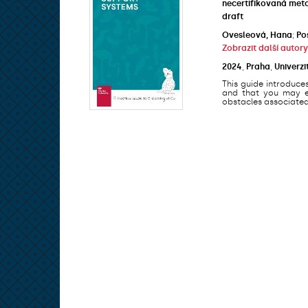
necertifikovaná met
draft
Ovesleová, Hana
;
Po
Zobrazit další autory
2024
,
Praha
,
Univerzi
This guide introduce
and that you may en
obstacles associated 