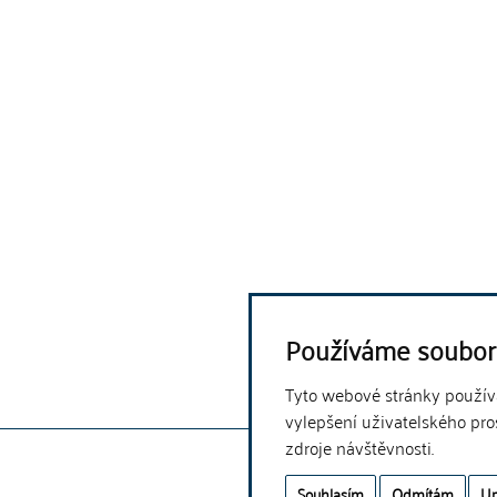
Používáme soubor
Tyto webové stránky používaj
vylepšení uživatelského pro
zdroje návštěvnosti.
Souhlasím
Odmítám
Up