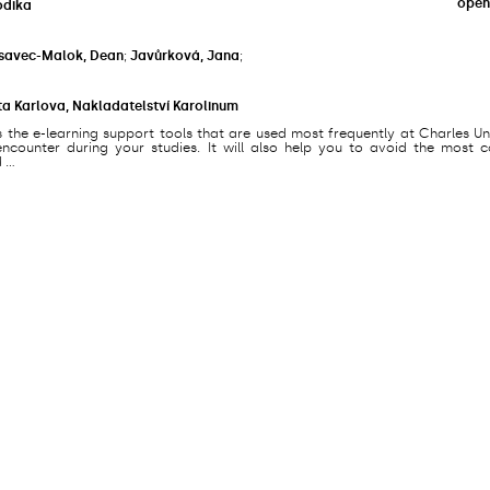
open
odika
savec-Malok, Dean
;
Javůrková, Jana
;
ta Karlova, Nakladatelství Karolinum
s the e-learning support tools that are used most frequently at Charles Un
counter during your studies. It will also help you to avoid the most
...