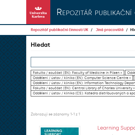
Přeskočit na obsah
Repozitář publikační 
Repozitář publikační činnosti UK
Jiná pracoviště
Hl
Hledat
Fakulta / součást (EN): Faculty of Medicine in Pilsen ×
Oddě
Oddělení / ústav / klinika (EN): Computer Science Centre ×
Oddělení / ústav / klinika (EN): Information Technology Dep
Fakulta / součást (EN): Central Library of Charles University ×
Oddělení / ústav / klinika (CS): Katedra distribuovaných a sp
Zobrazují se záznamy 1-1 z 1
Learning Suppo