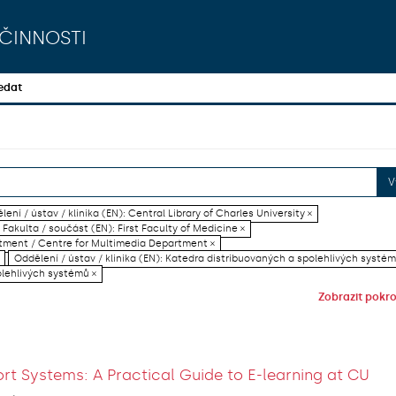
činnosti
edat
V
lení / ústav / klinika (EN): Central Library of Charles University ×
Fakulta / součást (EN): First Faculty of Medicine ×
artment / Centre for Multimedia Department ×
Oddělení / ústav / klinika (EN): Katedra distribuovaných a spolehlivých systém
olehlivých systémů ×
Zobrazit pokroč
rt Systems: A Practical Guide to E-learning at CU