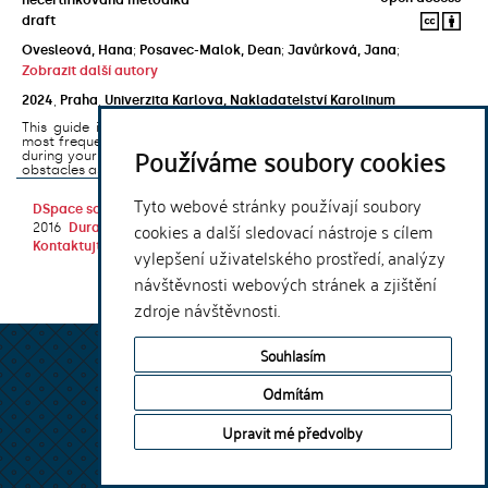
draft
Ovesleová, Hana
;
Posavec-Malok, Dean
;
Javůrková, Jana
;
Zobrazit další autory
2024
,
Praha
,
Univerzita Karlova, Nakladatelství Karolinum
This guide introduces the e-learning support tools that are used
most frequently at Charles University and that you may encounter
Používáme soubory cookies
during your studies. It will also help you to avoid the most common
obstacles associated ...
Tyto webové stránky používají soubory
DSpace software
copyright © 2002-
Theme by
cookies a další sledovací nástroje s cílem
2016
DuraSpace
Kontaktujte nás
|
Vyjádření názoru
vylepšení uživatelského prostředí, analýzy
návštěvnosti webových stránek a zjištění
zdroje návštěvnosti.
Souhlasím
Odmítám
Upravit mé předvolby