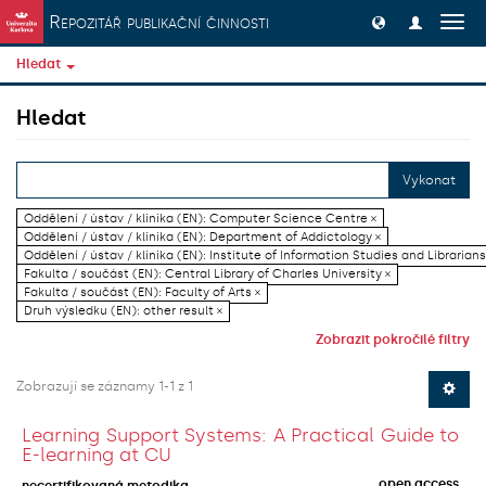
Přeskočit na obsah
Repozitář publikační činnosti
Přep
navig
Hledat
Hledat
Vykonat
Oddělení / ústav / klinika (EN): Computer Science Centre ×
Oddělení / ústav / klinika (EN): Department of Addictology ×
Oddělení / ústav / klinika (EN): Institute of Information Studies and Librarians
Fakulta / součást (EN): Central Library of Charles University ×
Fakulta / součást (EN): Faculty of Arts ×
Druh výsledku (EN): other result ×
Zobrazit pokročilé filtry
Zobrazují se záznamy 1-1 z 1
Learning Support Systems: A Practical Guide to
E-learning at CU
open access
necertifikovaná metodika