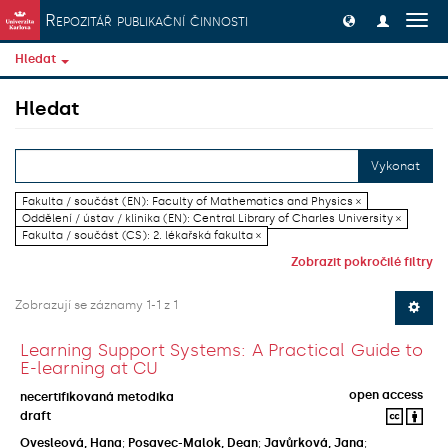
Přeskočit na obsah
Repozitář publikační činnosti
Přep
navig
Hledat
Hledat
Vykonat
Fakulta / součást (EN): Faculty of Mathematics and Physics ×
Oddělení / ústav / klinika (EN): Central Library of Charles University ×
Fakulta / součást (CS): 2. lékařská fakulta ×
Zobrazit pokročilé filtry
Zobrazují se záznamy 1-1 z 1
Learning Support Systems: A Practical Guide to
E-learning at CU
open access
necertifikovaná metodika
draft
Ovesleová, Hana
;
Posavec-Malok, Dean
;
Javůrková, Jana
;