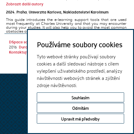
Zobrazit další autory
2024
,
Praha
,
Univerzita Karlova, Nakladatelství Karolinum
This guide introduces the e-learning support tools that are used
most frequently at Charles University and that you may encounter
during your studies. It will also help you to avoid the most common
obstacles associated ...
Používáme soubory cookies
DSpace software
copyright © 2002-
Theme by
2016
DuraSpace
Kontaktujte nás
|
Vyjádření názoru
Tyto webové stránky používají soubory
cookies a další sledovací nástroje s cílem
vylepšení uživatelského prostředí, analýzy
návštěvnosti webových stránek a zjištění
zdroje návštěvnosti.
Souhlasím
Odmítám
Upravit mé předvolby