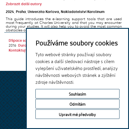
Zobrazit další autory
2024
,
Praha
,
Univerzita Karlova, Nakladatelství Karolinum
This guide introduces the e-learning support tools that are used
most frequently at Charles University and that you may encounter
during your studies. It will also help you to avoid the most common
obstacles associated ...
Používáme soubory cookies
DSpace software
copyright © 2002-
Theme by
2016
DuraSpace
Kontaktujte nás
|
Vyjádření názoru
Tyto webové stránky používají soubory
cookies a další sledovací nástroje s cílem
vylepšení uživatelského prostředí, analýzy
návštěvnosti webových stránek a zjištění
zdroje návštěvnosti.
Souhlasím
Odmítám
Upravit mé předvolby