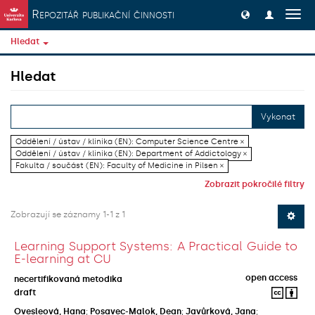
Přeskočit na obsah
Repozitář publikační činnosti
Přep
navig
Hledat
Hledat
Vykonat
Oddělení / ústav / klinika (EN): Computer Science Centre ×
Oddělení / ústav / klinika (EN): Department of Addictology ×
Fakulta / součást (EN): Faculty of Medicine in Pilsen ×
Zobrazit pokročilé filtry
Zobrazují se záznamy 1-1 z 1
Learning Support Systems: A Practical Guide to
E-learning at CU
open access
necertifikovaná metodika
draft
Ovesleová, Hana
;
Posavec-Malok, Dean
;
Javůrková, Jana
;