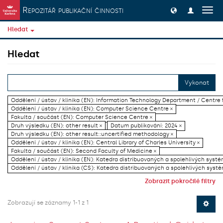
Přeskočit na obsah
Repozitář publikační činnosti
Přep
navig
Hledat
Hledat
Vykonat
Oddělení / ústav / klinika (EN): Information Technology Department / Centre
Oddělení / ústav / klinika (EN): Computer Science Centre ×
Fakulta / součást (EN): Computer Science Centre ×
Druh výsledku (EN): other result ×
Datum publikování: 2024 ×
Druh výsledku (EN): other result::uncertified methodology ×
Oddělení / ústav / klinika (EN): Central Library of Charles University ×
Fakulta / součást (EN): Second Faculty of Medicine ×
Oddělení / ústav / klinika (EN): Katedra distribuovaných a spolehlivých systé
Oddělení / ústav / klinika (CS): Katedra distribuovaných a spolehlivých systé
Zobrazit pokročilé filtry
Zobrazují se záznamy 1-1 z 1