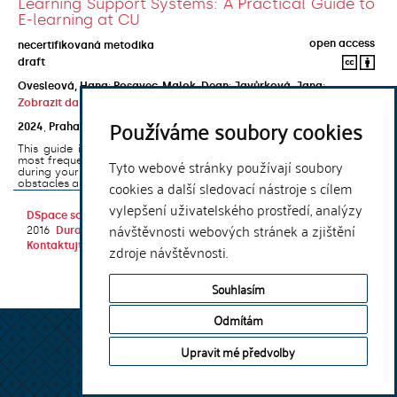
Learning Support Systems: A Practical Guide to
E-learning at CU
open access
necertifikovaná metodika
draft
Ovesleová, Hana
;
Posavec-Malok, Dean
;
Javůrková, Jana
;
Zobrazit další autory
Používáme soubory cookies
2024
,
Praha
,
Univerzita Karlova, Nakladatelství Karolinum
This guide introduces the e-learning support tools that are used
most frequently at Charles University and that you may encounter
Tyto webové stránky používají soubory
during your studies. It will also help you to avoid the most common
cookies a další sledovací nástroje s cílem
obstacles associated ...
vylepšení uživatelského prostředí, analýzy
DSpace software
copyright © 2002-
Theme by
návštěvnosti webových stránek a zjištění
2016
DuraSpace
Kontaktujte nás
|
Vyjádření názoru
zdroje návštěvnosti.
Souhlasím
Odmítám
Upravit mé předvolby