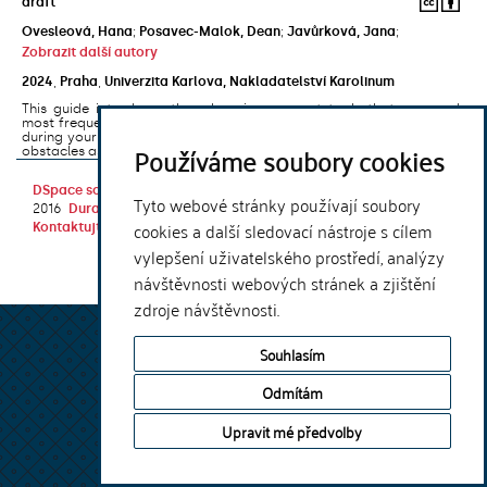
draft
Ovesleová, Hana
;
Posavec-Malok, Dean
;
Javůrková, Jana
;
Zobrazit další autory
2024
,
Praha
,
Univerzita Karlova, Nakladatelství Karolinum
This guide introduces the e-learning support tools that are used
most frequently at Charles University and that you may encounter
during your studies. It will also help you to avoid the most common
Používáme soubory cookies
obstacles associated ...
DSpace software
copyright © 2002-
Theme by
Tyto webové stránky používají soubory
2016
DuraSpace
cookies a další sledovací nástroje s cílem
Kontaktujte nás
|
Vyjádření názoru
vylepšení uživatelského prostředí, analýzy
návštěvnosti webových stránek a zjištění
zdroje návštěvnosti.
Souhlasím
Odmítám
Upravit mé předvolby