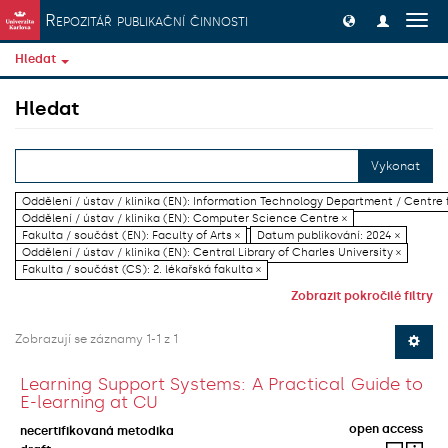
Přeskočit na obsah
Repozitář publikační činnosti
Přep
navig
Hledat
Hledat
Vykonat
Oddělení / ústav / klinika (EN): Information Technology Department / Centre
Oddělení / ústav / klinika (EN): Computer Science Centre ×
Fakulta / součást (EN): Faculty of Arts ×
Datum publikování: 2024 ×
Oddělení / ústav / klinika (EN): Central Library of Charles University ×
Fakulta / součást (CS): 2. lékařská fakulta ×
Zobrazit pokročilé filtry
Zobrazují se záznamy 1-1 z 1
Learning Support Systems: A Practical Guide to
E-learning at CU
open access
necertifikovaná metodika