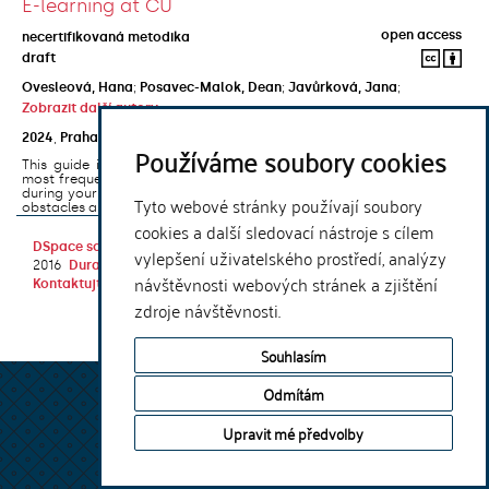
E-learning at CU
open access
necertifikovaná metodika
draft
Ovesleová, Hana
;
Posavec-Malok, Dean
;
Javůrková, Jana
;
Zobrazit další autory
2024
,
Praha
,
Univerzita Karlova, Nakladatelství Karolinum
Používáme soubory cookies
This guide introduces the e-learning support tools that are used
most frequently at Charles University and that you may encounter
during your studies. It will also help you to avoid the most common
Tyto webové stránky používají soubory
obstacles associated ...
cookies a další sledovací nástroje s cílem
DSpace software
copyright © 2002-
Theme by
vylepšení uživatelského prostředí, analýzy
2016
DuraSpace
návštěvnosti webových stránek a zjištění
Kontaktujte nás
|
Vyjádření názoru
zdroje návštěvnosti.
Souhlasím
Odmítám
Upravit mé předvolby